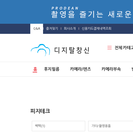
Q&A
즐겨찾기
회사소개
신용카드결제내역조회
전체 카테
홈
후지필름
카메라/렌즈
카메라부속
피지테크
백팩
(1)
기타/촬영용품