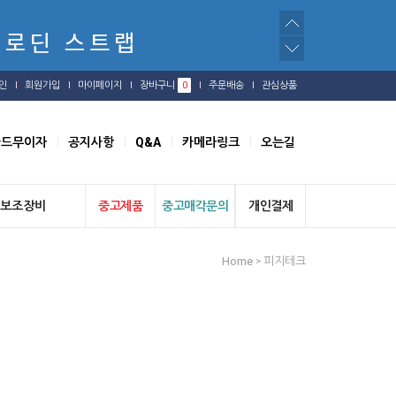
인
회원가입
마이페이지
장바구니
0
주문배송
관심상품
카드무이자
공지사항
Q&A
카메라링크
오는길
보조장비
중고제품
중고매각문의
개인결제
Home
피지테크
>