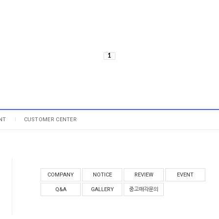
1
NT
CUSTOMER CENTER
COMPANY
NOTICE
REVIEW
EVENT
Q&A
GALLERY
중고매각문의