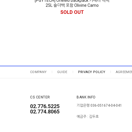
[PGYTECH] OneMo backpack 카메라 백팩
25L 숄더백 포함 Olivine Camo
SOLD OUT
COMPANY
GUIDE
PRIVACY POLICY
AGREEME
CS CENTER
BANK INFO
02.776.5225
기업은행 036-051674-04-041
02.774.8065
예금주 : 김두호