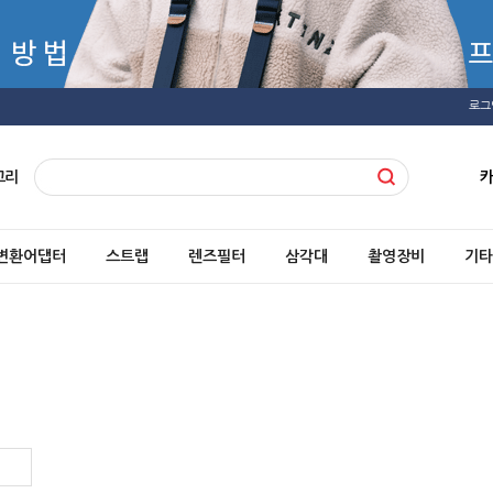
로그
고리
변환어댑터
스트랩
렌즈필터
삼각대
촬영장비
기타