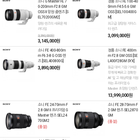
소니 G Master FE 7
정품 소니 FE 100-40
0-200mm F2.8 GM
0mm F4.5-5.6 GM
OSS II 망원 줌렌즈 [S
OSS [SEL100400G
EL70200GM2]
M]
망원 렌즈의 새로운 패
최고급 장망원 지마스
러다임
터 렌즈
3,099,000원
3,390,000원
3,145,000원
소니 FE 400-800m
정품 소니 FE 400m
m F6.3-8 G OSS 렌
m F2.8 GM OSS [SE
즈 [SEL400800G]
L400F28GM SYX]
3,890,000원
동급 대비 가장 가벼운
무게에 빠르고 정확한
AF 및 고 해상력을 지원
하는 프리미엄 G
Master 초망원 단렌즈
13,999,000원
소니 FE 24-70mm F
소니 FE 28-70mm F
2.8 GM II 프리미엄 G
2 GM 렌즈 SEL2870
Master 렌즈 SEL24
GM
70GM2
(품절)
(품절)