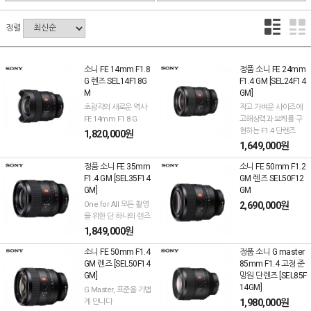
정렬
소니 FE 14mm F1.8
정품 소니 FE 24mm
G 렌즈 SEL14F18G
F1.4 GM [SEL24F14
M
GM]
초광각의 새로운 역사
작고 가벼운 사이즈에
FE 14mm F1.8 G
고해상력과 보케를 구
현하는 F1.4 단렌즈
1,820,000원
1,649,000원
정품 소니 FE 35mm
소니 FE 50mm F1.2
F1.4 GM [SEL35F14
GM 렌즈 SEL50F12
GM]
GM
One for All 모든 촬영
2,690,000원
을 위한 단 하나의 렌즈
1,849,000원
소니 FE 50mm F1.4
정품 소니 G master
GM 렌즈 [SEL50F14
85mm F1.4 고정 준
GM]
망원 단렌즈 [SEL85F
14GM]
G Master, 표준을 가볍
게 만나다
1,980,000원