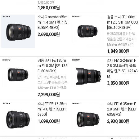
1,950,000원
1,850,000원
소니 G master 85m
정품 소니 FE 100m
m F1.4 GM II 렌즈 [S
m F2.8 STF GM OSS
EL85F14GM2]
[SEL100F28GM]
2,690,000원
배경흐림과 유려한 빛
망울을 만들어내는 G
Master 준망원 렌즈
1,849,000원
정품 소니 FE 135m
소니 FE12-24mm F
m F1.8 GM [SEL135
2.8 GM 초광각 풀프
F18GM SYX]
레임 렌즈 SEL1224G
M
압도적인 해상력, 보케
그리고 AF 속도를 갖춘
3,850,000원
135mm F1.8 단 렌즈
2,299,000원
소니 FE PZ 16-35m
소니 FE16-35mm F
m F4 G 렌즈 [SELP1
2.8 GM II 렌즈 [SEL1
635G]
635GM2]
1,699,000원
2,930,000원