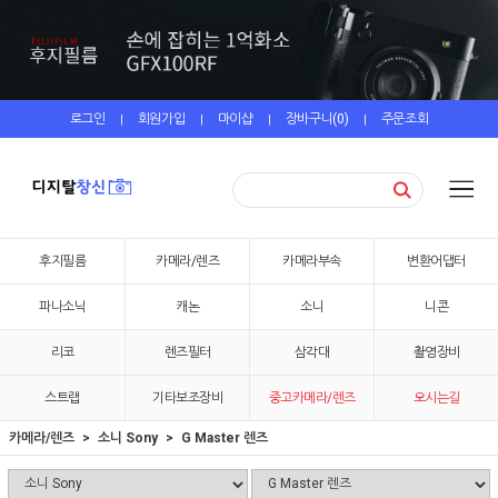
로그인
회원가입
마이샵
장바구니(
0
)
주문조회
|
|
|
|
후지필름
카메라/렌즈
카메라부속
변환어댑터
파나소닉
캐논
소니
니콘
리코
렌즈필터
삼각대
촬영장비
스트랩
기타보조장비
중고카메라/렌즈
오시는길
카메라/렌즈
소니 Sony
G Master 렌즈