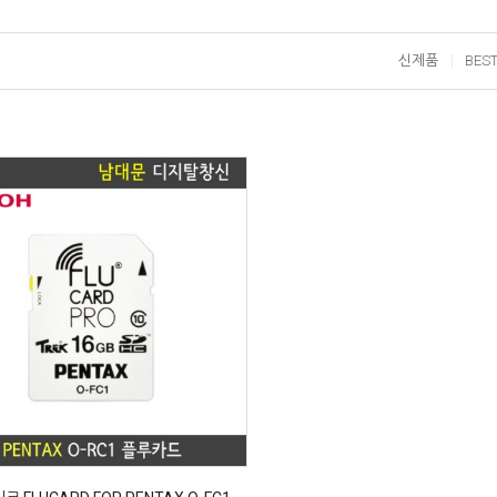
신제품
BES