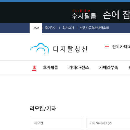
Q&A
즐겨찾기
회사소개
신용카드결제내역조회
전체 카테
홈
후지필름
카메라/렌즈
카메라부속
리모컨/기타
리모컨
기타 액세서리
(2)