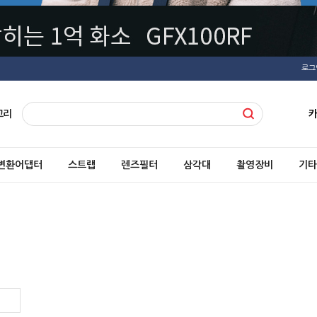
로그
고리
변환어댑터
스트랩
렌즈필터
삼각대
촬영장비
기타