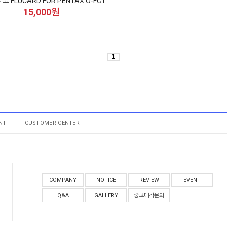
리코 FLUCARD FOR PENTAX O-FC1
15,000원
1
NT
CUSTOMER CENTER
COMPANY
NOTICE
REVIEW
EVENT
Q&A
GALLERY
중고매각문의