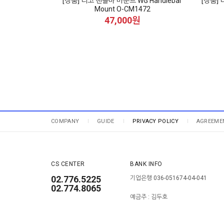
[정품] 리코 핸들바 마운트 WG Handlebar
[정품] 
Mount O-CM1472
47,000원
COMPANY
GUIDE
PRIVACY POLICY
AGREEME
CS CENTER
BANK INFO
02.776.5225
기업은행 036-051674-04-041
02.774.8065
예금주 : 김두호