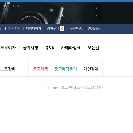
인
회원가입
마이페이지
장바구니
0
주문배송
관심상품
카드무이자
공지사항
Q&A
카메라링크
오는길
보조장비
중고제품
중고매각문의
개인결제
Home
리코/펜탁스
리모컨/기타
>
>