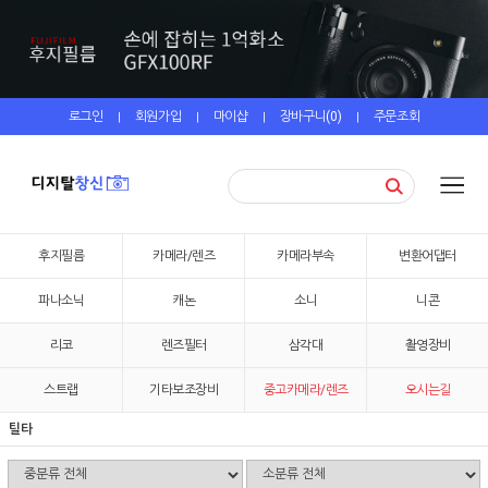
로그인
회원가입
마이샵
장바구니(
0
)
주문조회
|
|
|
|
후지필름
카메라/렌즈
카메라부속
변환어댑터
파나소닉
캐논
소니
니콘
리코
렌즈필터
삼각대
촬영장비
스트랩
기타보조장비
중고카메라/렌즈
오시는길
틸타