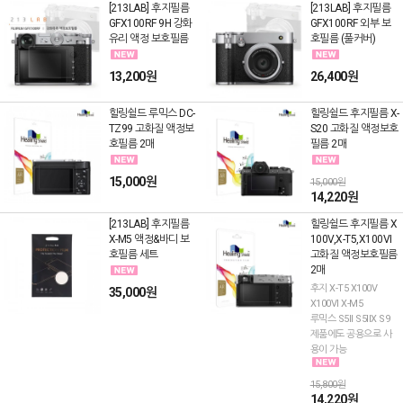
[213LAB] 후지필름
[213LAB] 후지필름
GFX100RF 9H 강화
GFX100RF 외부 보
유리 액정 보호필름
호필름 (풀커버)
13,200원
26,400원
힐링쉴드 루믹스 DC-
힐링쉴드 후지필름 X-
TZ99 고화질 액정보
S20 고화질 액정보호
호필름 2매
필름 2매
15,000원
15,000원
14,220원
[213LAB] 후지필름
힐링쉴드 후지필름 X
X-M5 액정&바디 보
100V,X-T5,X100VI
호필름 세트
고화질 액정보호필름
2매
후지 X-T5 X100V
35,000원
X100VI X-M5
루믹스 S5II S5IIX S9
제품에도 공용으로 사
용이 가능
15,800원
14,220원