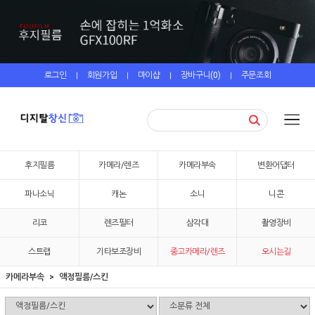
로그인
회원가입
마이샵
장바구니(
0
)
주문조회
|
|
|
|
후지필름
카메라/렌즈
카메라부속
변환어댑터
파나소닉
캐논
소니
니콘
리코
렌즈필터
삼각대
촬영장비
스트랩
기타보조장비
중고카메라/렌즈
오시는길
카메라부속
액정필름/스킨