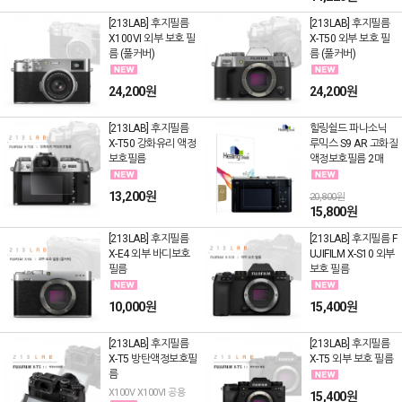
[213LAB] 후지필름
[213LAB] 후지필름
X100VI 외부 보호 필
X-T50 외부 보호 필
름 (풀커버)
름 (풀커버)
24,200원
24,200원
[213LAB] 후지필름
힐링쉴드 파나소닉
X-T50 강화유리 액정
루믹스 S9 AR 고화질
보호필름
액정보호필름 2매
13,200원
20,800원
15,800원
[213LAB] 후지필름
[213LAB] 후지필름 F
X-E4 외부 바디보호
UJIFILM X-S10 외부
필름
보호 필름
10,000원
15,400원
[213LAB] 후지필름
[213LAB] 후지필름
X-T5 방탄액정보호필
X-T5 외부 보호 필름
름
X100V X100VI 공용
15,400원