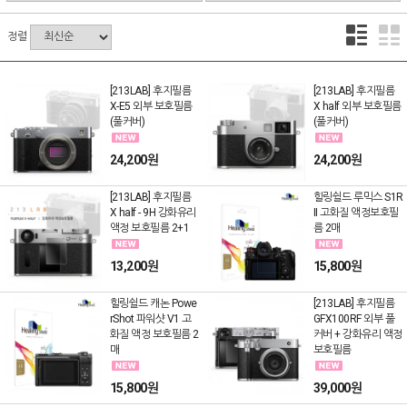
정렬
[213LAB] 후지필름
[213LAB] 후지필름
X-E5 외부 보호필름
X half 외부 보호필름
(풀커버)
(풀커버)
24,200원
24,200원
[213LAB] 후지필름
힐링쉴드 루믹스 S1R
X half - 9H 강화유리
II 고화질 액정보호필
액정 보호필름 2+1
름 2매
13,200원
15,800원
힐링쉴드 캐논 Powe
[213LAB] 후지필름
rShot 파워샷 V1 고
GFX100RF 외부 풀
화질 액정 보호필름 2
커버 + 강화유리 액정
매
보호필름
15,800원
39,000원