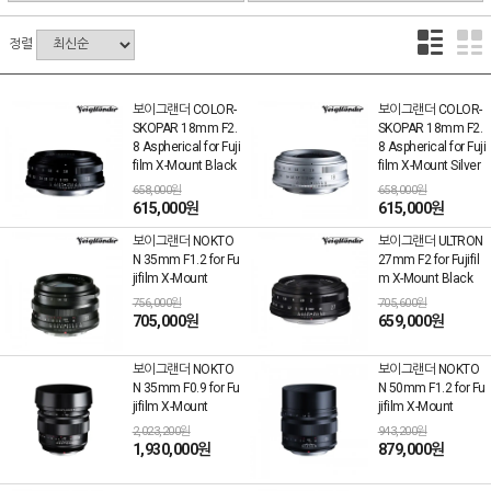
정렬
보이그랜더 COLOR-
보이그랜더 COLOR-
SKOPAR 18mm F2.
SKOPAR 18mm F2.
8 Aspherical for Fuji
8 Aspherical for Fuji
film X-Mount Black
film X-Mount Silver
658,000원
658,000원
615,000원
615,000원
보이그랜더 NOKTO
보이그랜더 ULTRON
N 35mm F1.2 for Fu
27mm F2 for Fujifil
jifilm X-Mount
m X-Mount Black
756,000원
705,600원
705,000원
659,000원
보이그랜더 NOKTO
보이그랜더 NOKTO
N 35mm F0.9 for Fu
N 50mm F1.2 for Fu
jifilm X-Mount
jifilm X-Mount
2,023,200원
943,200원
1,930,000원
879,000원