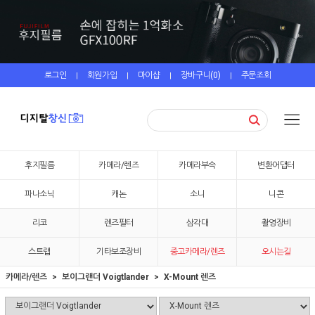
로그인
회원가입
마이샵
장바구니(
0
)
주문조회
|
|
|
|
후지필름
카메라/렌즈
카메라부속
변환어댑터
파나소닉
캐논
소니
니콘
리코
렌즈필터
삼각대
촬영장비
스트랩
기타보조장비
중고카메라/렌즈
오시는길
카메라/렌즈
보이그랜더 Voigtlander
X-Mount 렌즈