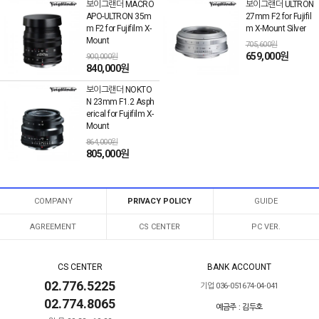
보이그랜더 MACRO
보이그랜더 ULTRON
APO-ULTRON 35m
27mm F2 for Fujifil
m F2 for Fujifilm X-
m X-Mount Silver
Mount
705,600원
659,000원
900,000원
840,000원
보이그랜더 NOKTO
N 23mm F1.2 Asph
erical for Fujifilm X-
Mount
864,000원
805,000원
COMPANY
PRIVACY POLICY
GUIDE
AGREEMENT
CS CENTER
PC VER.
CS CENTER
BANK ACCOUNT
02.776.5225
기업 036-051674-04-041
02.774.8065
예금주 : 김두호