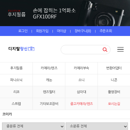
로그인
회원가입
마이샵
장바구니(
0
)
주문조회
|
|
|
|
후지필름
카메라/렌즈
카메라부속
변환어댑터
파나소닉
캐논
소니
니콘
리코
렌즈필터
삼각대
촬영장비
스트랩
기타보조장비
중고카메라/렌즈
오시는길
코미카