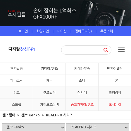
로그인
회원가입
마이샵
장바구니(
0
)
주문조회
|
|
|
|
후지필름
카메라/렌즈
카메라부속
변환어댑터
파나소닉
캐논
소니
니콘
리코
렌즈필터
삼각대
촬영장비
스트랩
기타보조장비
중고카메라/렌즈
오시는길
렌즈필터
겐코 Kenko
REALPRO 시리즈