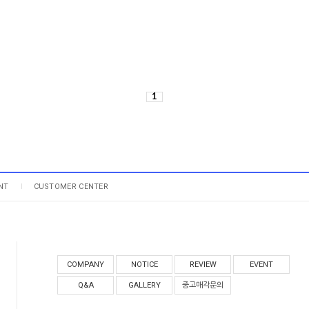
1
NT
CUSTOMER CENTER
COMPANY
NOTICE
REVIEW
EVENT
Q&A
GALLERY
중고매각문의