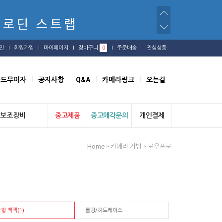
인
회원가입
마이페이지
장바구니
0
주문배송
관심상품
카드무이자
공지사항
Q&A
카메라링크
오는길
보조장비
중고제품
중고매각문의
개인결제
Home
카메라 가방
로우프로
>
>
형 백팩(1)
롤링/하드케이스