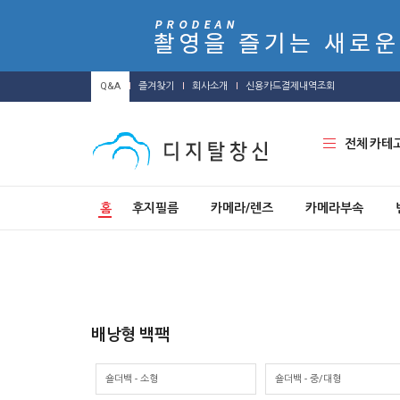
Q&A
즐겨찾기
회사소개
신용카드결제내역조회
전체 카테
홈
후지필름
카메라/렌즈
카메라부속
배낭형 백팩
숄더백 - 소형
숄더백 - 중/대형