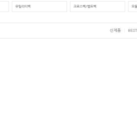
유틸리티백
크로스백/벨트백
모
신제품
BES