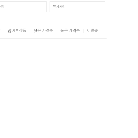
듈러
액세서리
T
많이본상품
낮은 가격순
높은 가격순
이름순