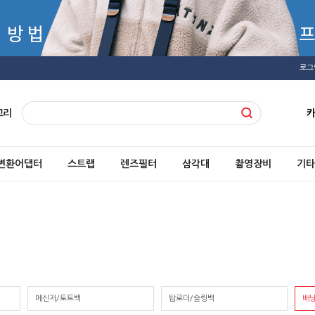
로그
고리
변환어댑터
스트랩
렌즈필터
삼각대
촬영장비
기타
메신저/토트백
탑로더/슬링백
배낭