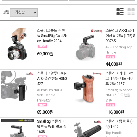
정렬
스몰리그 콜드 슈 핸
스몰리그 ARRI 로케
들 SmallRig Cold Sh
이팅 탑 핸들 (LITE) S
oe Handle 2094
R3765
ARRI Locating Top
Handle
69,000원
44,000원
스몰리그 알루미늄 N
스몰리그 카메라/캠
ATO 측면 핸들 HSN2
코더 우든 나토 사이
427
드 핸들 2187
Aluminum NATO
SmallRig Wooden
Side Handle
NATO 사이드 핸들
HSN2427
2187
85,000원
116,000원
SmallRig 스몰리그
스몰리그 탑 핸들 (고
탑 핸들 With 콜드 슈
무) 1446
1638
Top Handle