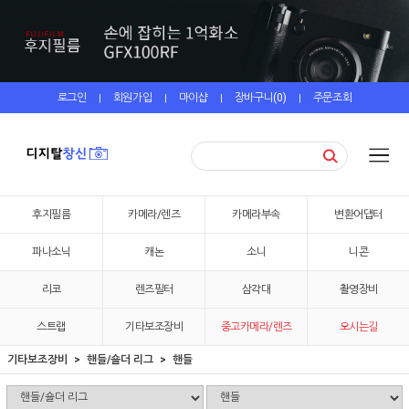
로그인
회원가입
마이샵
장바구니(
0
)
주문조회
|
|
|
|
후지필름
카메라/렌즈
카메라부속
변환어댑터
파나소닉
캐논
소니
니콘
리코
렌즈필터
삼각대
촬영장비
스트랩
기타보조장비
중고카메라/렌즈
오시는길
기타보조장비
핸들/숄더 리그
핸들