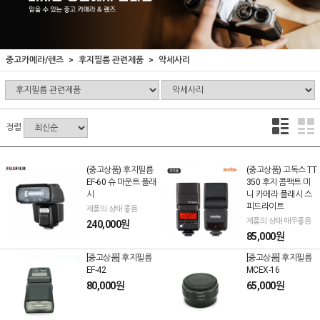
중고카메라/렌즈
후지필름 관련제품
악세사리
정렬
(중고상품) 후지필름
(중고상품) 고독스 TT
EF-60 슈 마운트 플래
350 후지 콤팩트 미
시
니 카메라 플래시 스
피드라이트
제품의 상태 좋음
제품의 상태 매우좋음
240,000원
85,000원
[중고상품] 후지필름
[중고상품] 후지필름
EF-42
MCEX-16
80,000원
65,000원