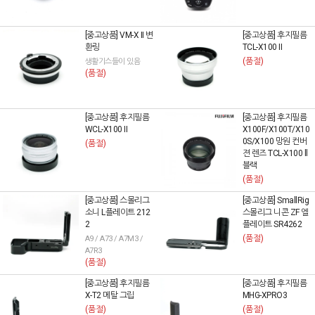
[중고상품] VM-X II 변
[중고상품] 후지필름
환링
TCL-X100 II
(품절)
생활기스들이 있음
(품절)
[중고상품] 후지필름
[중고상품] 후지필름
WCL-X100 II
X100F/X100T/X10
0S/X100 망원 컨버
(품절)
젼 렌즈 TCL-X100 ll
블랙
(품절)
[중고상품] 스몰리그
[중고상품] SmallRig
소니 L플레이트 212
스몰리그 니콘 ZF 엘
2
플레이트 SR4262
(품절)
A9 / A73 / A7M3 /
A7R3
(품절)
[중고상품] 후지필름
[중고상품] 후지필름
X-T2 메탈 그립
MHG-XPRO3
(품절)
(품절)