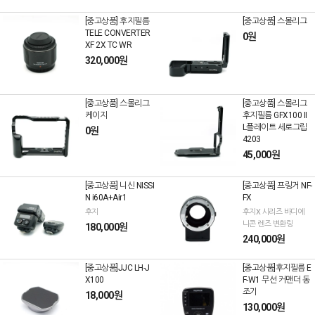
[중고상품] 후지필름
[중고상품] 스몰리그
TELE CONVERTER
0원
XF 2X TC WR
320,000원
[중고상품] 스몰리그
[중고상품] 스몰리그
케이지
후지필름 GFX100 II
L플레이트 세로그립
0원
4203
45,000원
[중고상품] 니신 NISSI
[중고상품] 프링거 NF-
N i60A+Air1
FX
후지
후지X 시리즈 바디에
니콘 렌즈 변환링
180,000원
240,000원
[중고상품]JJC LH-J
[중고상품]후지필름 E
X100
F-W1 무선 커맨더 동
조기
18,000원
130,000원