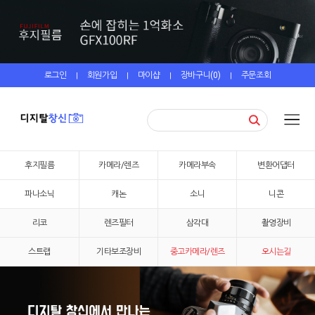
로그인
회원가입
마이샵
장바구니(
0
)
주문조회
|
|
|
|
후지필름
카메라/렌즈
카메라부속
변환어댑터
파나소닉
캐논
소니
니콘
리코
렌즈필터
삼각대
촬영장비
스트랩
기타보조장비
중고카메라/렌즈
오시는길