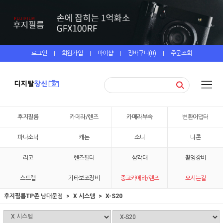
로그인
회원가입
마이샵
장바구니(
0
)
주문조회
|
|
|
|
후지필름
카메라/렌즈
카메라부속
변환어댑터
파나소닉
캐논
소니
니콘
리코
렌즈필터
삼각대
촬영장비
스트랩
기타보조장비
중고카메라/렌즈
오시는길
후지필름TP존 남대문점
X 시스템
X-S20