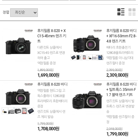
정렬
후지필름 X-S20 + X
후지필름 X-S20 바디
C15-45mm 렌즈 키
+ XF16-50mm F2.8-
트
4.8 렌즈 키트
다른킷트 상품에서
배터리 호환충전기
XC15-45 렌즈로 변경
128GB울트라메모리
하여 출고
액정필름 미니삼각대
액정필름 증정
렌즈필터 증정
1,899,000원
2,399,000원
1,699,000원
2,309,000원
후지필름 X-S20 바디
후지필름 X-S20 바디
+ 빌트록스 35mm F
액정필름 핸드그립 고
1.7 블랙 렌즈 키트
독스플래시 128GB울
트라메모리 호환배터리
렌즈킷트 상품에서 빌
증정
트록스 렌즈로 변경발
렌즈킷트 상품에서 렌
송
즈 제외 발송
액정필름 렌즈필터 증
정
1,799,000원
1,708,000원
2,048,000원
1,799,000원