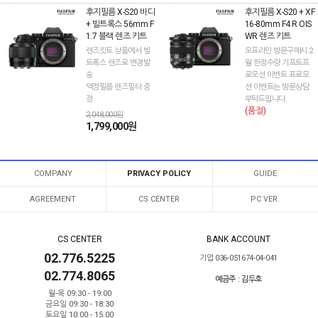
후지필름 X-S20 바디
후지필름 X-S20 + XF
+ 빌트록스 56mm F
16-80mm F4 R OIS
1.7 블랙 렌즈 키트
WR 렌즈 키트
렌즈킷트 상품에서 빌
오프라인 방문구매시 2
트록스 렌즈로 변경발
월 한정수량 기프트프
송
로모션 이벤트 프로모
액정필름 렌즈필터 증
션 이벤트는 방문상담
정
부탁드립니다.
(품절)
2,048,000원
1,799,000원
COMPANY
PRIVACY POLICY
GUIDE
AGREEMENT
CS CENTER
PC VER.
CS CENTER
BANK ACCOUNT
02.776.5225
기업 036-051674-04-041
02.774.8065
예금주 : 김두호
월-목 09:30 - 19:00
금요일 09:30 - 18:30
토요일 10:00 - 15:00