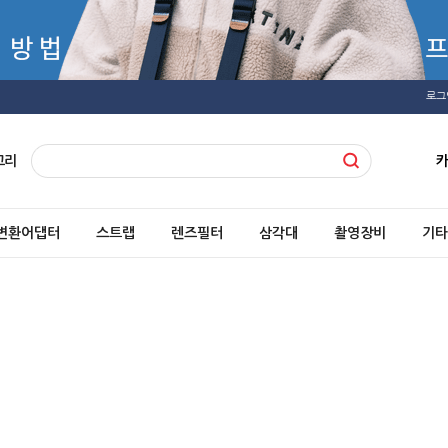
로그
고리
변환어댑터
스트랩
렌즈필터
삼각대
촬영장비
기타