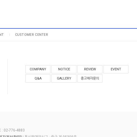
NT
CUSTOMER CENTER
COMPANY
NOTICE
REVIEW
EVENT
Q&A
GALLERY
중고매각문의
 02-776-4883