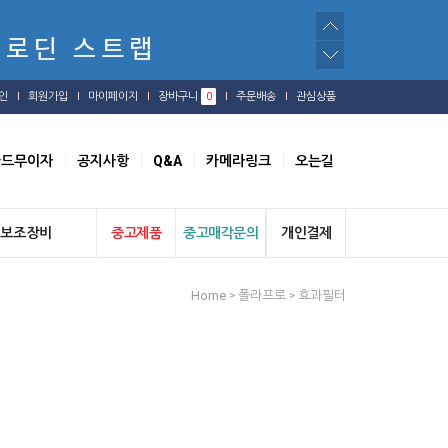
인
회원가입
마이페이지
장바구니
0
주문배송
관심상품
카드무이자
공지사항
Q&A
카메라링크
오는길
보조장비
중고제품
중고매각문의
개인결제
Home
폴라프로
효과필터
>
>