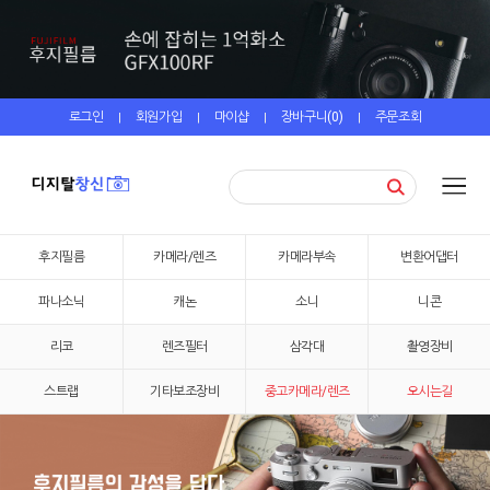
로그인
회원가입
마이샵
장바구니(
0
)
주문조회
|
|
|
|
후지필름
카메라/렌즈
카메라부속
변환어댑터
파나소닉
캐논
소니
니콘
리코
렌즈필터
삼각대
촬영장비
스트랩
기타보조장비
중고카메라/렌즈
오시는길