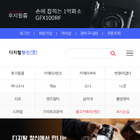
로그인
회원가입
마이샵
장바구니(
0
)
주문조회
|
|
|
|
후지필름
카메라/렌즈
카메라부속
변환어댑터
파나소닉
캐논
소니
니콘
리코
렌즈필터
삼각대
촬영장비
스트랩
기타보조장비
중고카메라/렌즈
오시는길