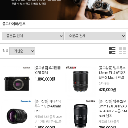
중고카메라/렌즈
정렬
[중고상품] 후지필름
(중고상품) 빌트록스
X-E5 블랙
13mm F1.4 AF 후지
필름 X-Mount 렌즈
1,890,000원
상태좋음
420,000원
(중고상품) 파나소닉
(중고상품) 탐론 28-7
루믹스 S 24-60mm
5mm F2.8 Di III VXD
F2.8
G2 A063 Z 니콘 Z-M
ount 렌즈
제품의 상태 좋음 2028
년 10월13일 무상보증
제품의 상태 좋음