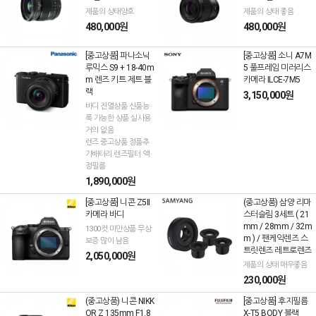
제품의 상태양호
제품의 상태 좋음
480,000원
480,000원
[중고상품] 파나소닉
[중고상품] 소니 A7M
루믹스 S9 + 18-40m
5 풀프레임 미러리스
m 렌즈 키트 제트 블
카메라 ILCE-7M5
랙
3,150,000원
바디 진열상품 신품능
록 가능한 상품 실사용
거의 없음
렌즈 중고상품 정품추
가배터리 렌즈필터 액
정필름
1,890,000원
[중고상품] 니콘 Z5II
(중고상품) 삼양 리마
카메라 바디
스터슬림 3세트 ( 21
mm / 28mm / 32m
1300컷 미만상품 무상
m ) / 팬케익렌즈 스
보증 많이 남음
트릿렌즈 레트로렌즈
2,050,000원
제품의 상태 매우좋음
230,000원
(중고상품) 니콘 NIKK
[중고상품] 후지필름
OR Z 135mm F1.8
X-T5 BODY 블랙