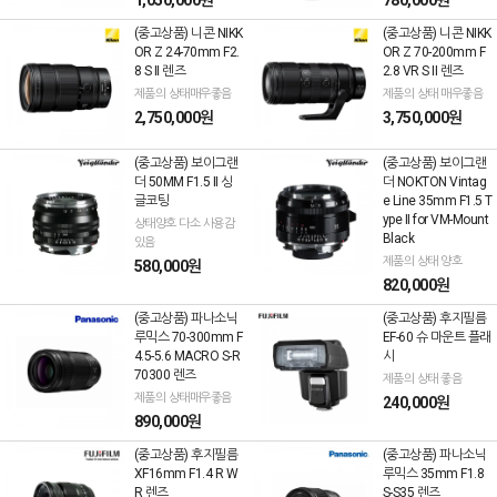
1,050,000원
780,000원
(중고상품) 니콘 NIKK
(중고상품) 니콘 NIKK
OR Z 24-70mm F2.
OR Z 70-200mm F
8 S II 렌즈
2.8 VR S II 렌즈
제품의 상태매우좋음
제품의 상태 매우좋음
2,750,000원
3,750,000원
(중고상품) 보이그랜
(중고상품) 보이그랜
더 50MM F1.5 II 싱
더 NOKTON Vintag
글코팅
e Line 35mm F1.5 T
ype II for VM-Mount
상태양호 다소 사용감
Black
있음
제품의 상태 양호
580,000원
820,000원
(중고상품) 파나소닉
(중고상품) 후지필름
루믹스 70-300mm F
EF-60 슈 마운트 플래
4.5-5.6 MACRO S-R
시
70300 렌즈
제품의 상태 좋음
제품의 상태매우좋음
240,000원
890,000원
(중고상품) 후지필름
(중고상품) 파나소닉
XF16mm F1.4 R W
루믹스 35mm F1.8
R 렌즈
S-S35 렌즈