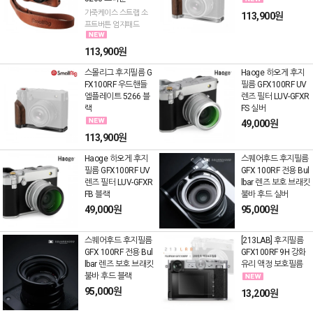
가죽케이스 스트랩 소
113,900원
프트버튼 엄지패드
113,900원
스몰리그 후지필름 G
Haoge 하오게 후지
FX100RF 우드핸들
필름 GFX100RF UV
엘플레이트 5266 블
렌즈 필터 LUV-GFXR
랙
FS 실버
49,000원
113,900원
Haoge 하오게 후지
스퀘어후드 후지필름
필름 GFX100RF UV
GFX 100RF 전용 Bul
렌즈 필터 LUV-GFXR
lbar 렌즈 보호 브래킷
FB 블랙
불바 후드 실버
49,000원
95,000원
스퀘어후드 후지필름
[213LAB] 후지필름
GFX 100RF 전용 Bul
GFX100RF 9H 강화
lbar 렌즈 보호 브래킷
유리 액정 보호필름
불바 후드 블랙
95,000원
13,200원