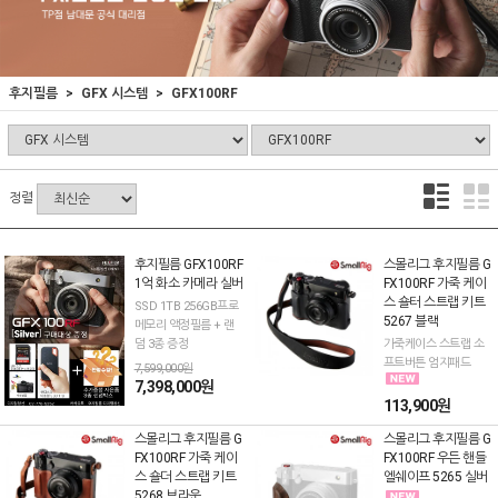
후지필름
GFX 시스템
GFX100RF
정렬
후지필름 GFX100RF
스몰리그 후지필름 G
1억 화소 카메라 실버
FX100RF 가죽 케이
스 숄터 스트랩 키트
SSD 1TB 256GB프로
5267 블랙
메모리 액정필름 + 랜
덤 3종 증정
가죽케이스 스트랩 소
프트버튼 엄지패드
7,599,000원
7,398,000원
113,900원
스몰리그 후지필름 G
스몰리그 후지필름 G
FX100RF 가죽 케이
FX100RF 우든 핸들
스 숄더 스트랩 키트
엘쉐이프 5265 실버
5268 브라운