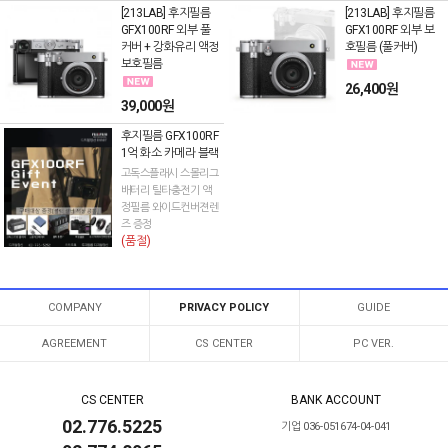
[213LAB] 후지필름
[213LAB] 후지필름
GFX100RF 외부 풀
GFX100RF 외부 보
커버 + 강화유리 액정
호필름 (풀커버)
보호필름
26,400원
39,000원
후지필름 GFX100RF
1억 화소 카메라 블랙
고독스플래시 스몰리그
배터리 틸타충전기 액
정필름 와이드컨버젼렌
즈 증정
(품절)
COMPANY
PRIVACY POLICY
GUIDE
AGREEMENT
CS CENTER
PC VER.
CS CENTER
BANK ACCOUNT
02.776.5225
기업 036-051674-04-041