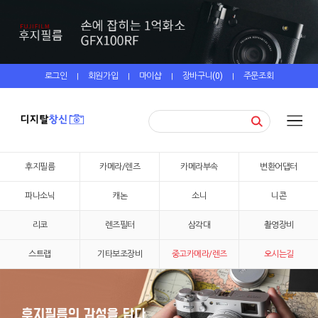
로그인
회원가입
마이샵
장바구니(
0
)
주문조회
|
|
|
|
후지필름
카메라/렌즈
카메라부속
변환어댑터
파나소닉
캐논
소니
니콘
리코
렌즈필터
삼각대
촬영장비
스트랩
기타보조장비
중고카메라/렌즈
오시는길