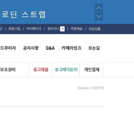
인
회원가입
마이페이지
장바구니
0
주문배송
관심상품
카드무이자
공지사항
Q&A
카메라링크
오는길
보조장비
중고제품
중고매각문의
개인결제
Home > 이용안내