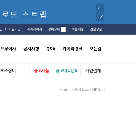
인
회원가입
마이페이지
장바구니
0
주문배송
관심상품
카드무이자
공지사항
Q&A
카메라링크
오는길
보조장비
중고제품
중고매각문의
개인결제
Home
폴라프로
ND필터
>
>