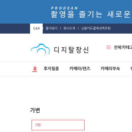
Q&A
즐겨찾기
회사소개
신용카드결제내역조회
전체 카테
홈
후지필름
카메라/렌즈
카메라부속
가변
가변