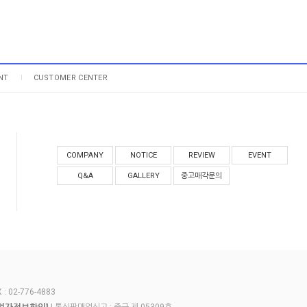
NT
CUSTOMER CENTER
COMPANY
NOTICE
REVIEW
EVENT
Q&A
GALLERY
중고매각문의
 02-776-4883