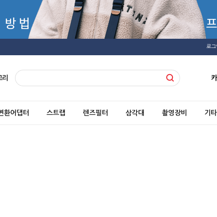
로그
고리
변환어댑터
스트랩
렌즈필터
삼각대
촬영장비
기타