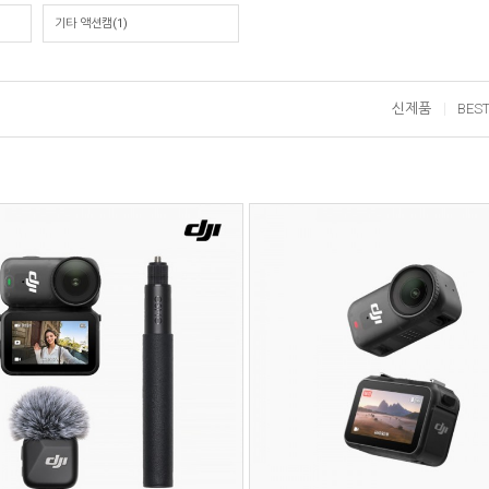
기타 액션캠(1)
신제품
BES