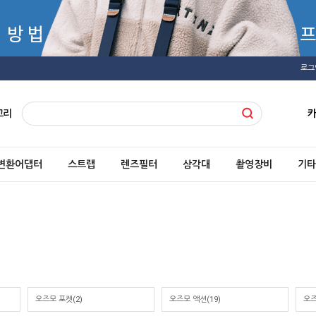
로그
고리
변환어댑터
스트랩
렌즈필터
삼각대
촬영장비
기타
오즈모 포켓(2)
오즈모 액션(19)
오즈