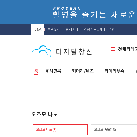
Q&A
즐겨찾기
회사소개
신용카드결제내역조회
전체 카테
홈
후지필름
카메라/렌즈
카메라부속
오즈모 나노
오즈모 나노(3)
오즈모 360(13)