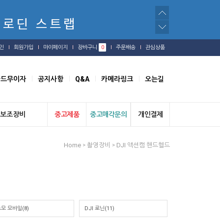
인
회원가입
마이페이지
장바구니
0
주문배송
관심상품
카드무이자
공지사항
Q&A
카메라링크
오는길
보조장비
중고제품
중고매각문의
개인결제
Home
촬영장비
DJI 액션캠 핸드헬드
>
>
모 모바일(8)
DJI 로닌(11)