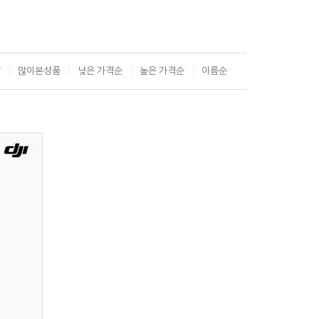
T
많이본상품
낮은 가격순
높은 가격순
이름순