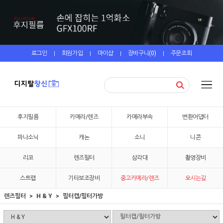
로그인
회원가입
마이샵
장바구니(
0
)
주문조회
|
|
|
|
후지필름
카메라/렌즈
카메라부속
변환어댑터
파나소닉
캐논
소니
니콘
리코
렌즈필터
삼각대
촬영장비
스트랩
기타보조장비
중고카메라/렌즈
오시는길
렌즈필터
H & Y
필터캡/필터가방