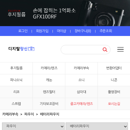
로그인
회원가입
마이샵
장바구니(
0
)
주문조회
|
|
|
|
후지필름
카메라/렌즈
카메라부속
변환어댑터
파나소닉
캐논
소니
니콘
리코
렌즈필터
삼각대
촬영장비
스트랩
기타보조장비
중고카메라/렌즈
오시는길
카메라부속
파우치
배터리파우치