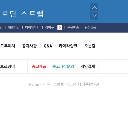
인
회원가입
마이페이지
장바구니
0
주문배송
관심상품
카드무이자
공지사항
Q&A
카메라링크
오는길
보조장비
중고제품
중고매각문의
개인결제
Home
카메라 스트랩
스크래치 상품할인전
>
>