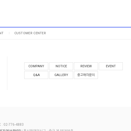
NT
CUSTOMER CENTER
COMPANY
NOTICE
REVIEW
EVENT
Q&A
GALLERY
중고매각문의
 02-776-4883