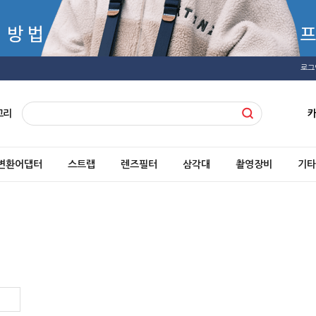
로그
고리
변환어댑터
스트랩
렌즈필터
삼각대
촬영장비
기타