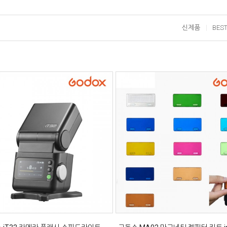
신제품
BES