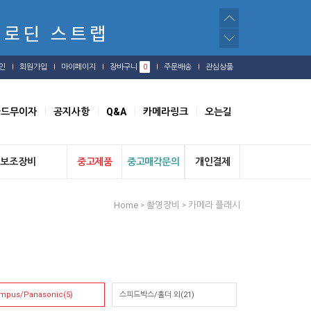
인
회원가입
마이페이지
장바구니
0
주문배송
관심상품
카드무이자
공지사항
Q&A
카메라링크
오는길
보조장비
중고제품
중고매각문의
개인결제
Home
촬영장비
카메라 플래시
>
>
ympus/Panasonic(5)
스피드박스/홀더 외(21)