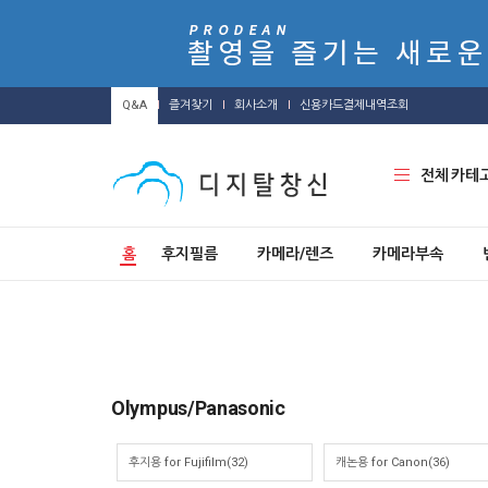
Q&A
즐겨찾기
회사소개
신용카드결제내역조회
전체 카테
홈
후지필름
카메라/렌즈
카메라부속
Olympus/Panasonic
후지용 for Fujifilm(32)
캐논용 for Canon(36)