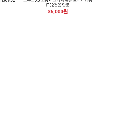
0 it32
고독스 X5 모음 마그네틱 핫슈 트리거 겸용
iT32전용 단품
36,000원