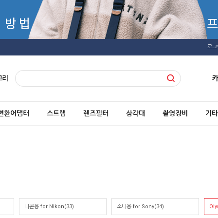
로그
고리
변환어댑터
스트랩
렌즈필터
삼각대
촬영장비
기타
니콘용 for Nikon(33)
소니용 for Sony(34)
Ol