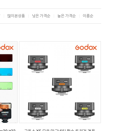
T
많이본상품
낮은 가격순
높은 가격순
이름순