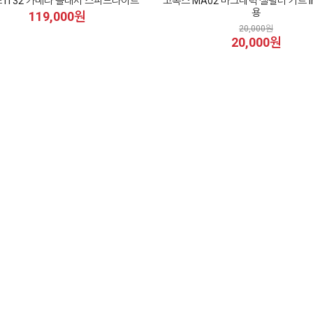
 iT32 카메라 플래시 스피드라이트
고독스 MA02 마그네틱 젤필터 키트 im3
용
119,000원
20,000원
20,000원