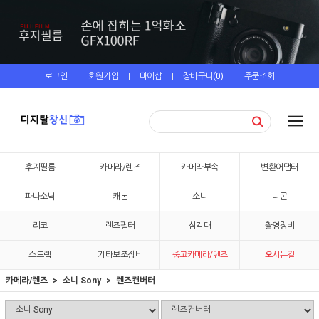
로그인
회원가입
마이샵
장바구니(
0
)
주문조회
|
|
|
|
후지필름
카메라/렌즈
카메라부속
변환어댑터
파나소닉
캐논
소니
니콘
리코
렌즈필터
삼각대
촬영장비
스트랩
기타보조장비
중고카메라/렌즈
오시는길
카메라/렌즈
소니 Sony
렌즈컨버터