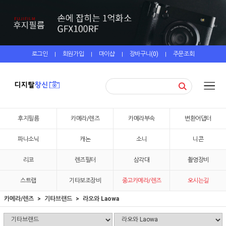
로그인
회원가입
마이샵
장바구니(
0
)
주문조회
|
|
|
|
후지필름
카메라/렌즈
카메라부속
변환어댑터
파나소닉
캐논
소니
니콘
리코
렌즈필터
삼각대
촬영장비
스트랩
기타보조장비
중고카메라/렌즈
오시는길
카메라/렌즈
기타브랜드
라오와 Laowa