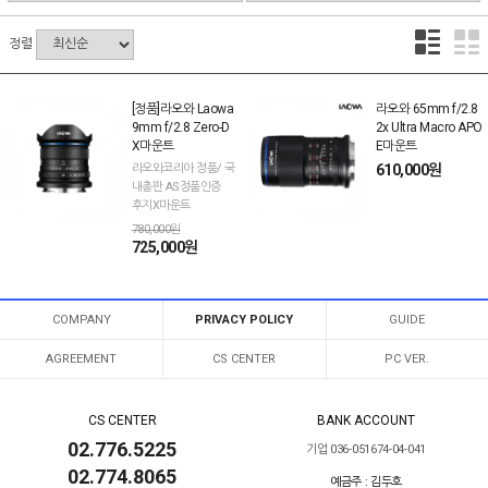
정렬
[정품]라오와 Laowa
라오와 65mm f/2.8
9mm f/2.8 Zero-D
2x Ultra Macro APO
X마운트
E마운트
라오와코리아 정품/ 국
610,000원
내총판 AS정품인증
후지X마운트
780,000원
725,000원
COMPANY
PRIVACY POLICY
GUIDE
AGREEMENT
CS CENTER
PC VER.
CS CENTER
BANK ACCOUNT
02.776.5225
기업 036-051674-04-041
02.774.8065
예금주 : 김두호