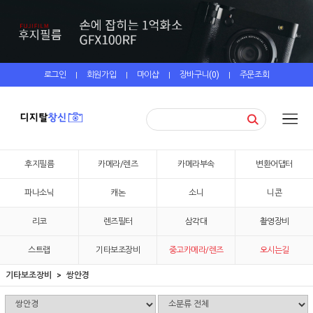
로그인
회원가입
마이샵
장바구니(
0
)
주문조회
|
|
|
|
후지필름
카메라/렌즈
카메라부속
변환어댑터
파나소닉
캐논
소니
니콘
리코
렌즈필터
삼각대
촬영장비
스트랩
기타보조장비
중고카메라/렌즈
오시는길
기타보조장비
쌍안경