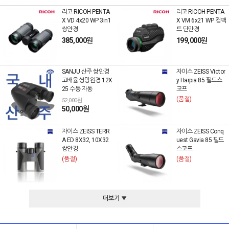
리코 RICOH PENTA
리코 RICOH PENTA
X VD 4x20 WP 3in1
X VM 6x21 WP 컴팩
쌍안경
트 단만경
385,000원
199,000원
SANJU 산주 쌍안경
자이스 ZEISS Victor
고배율 쌍망원경 12X
y Harpia 85 필드스
25 수동 자동
코프
(품절)
52,000원
50,000원
자이스 ZEISS TERR
자이스 ZEISS Conq
A ED 8X32, 10X32
uest Gavia 85 필드
쌍안경
스코프
(품절)
(품절)
더보기 ▼