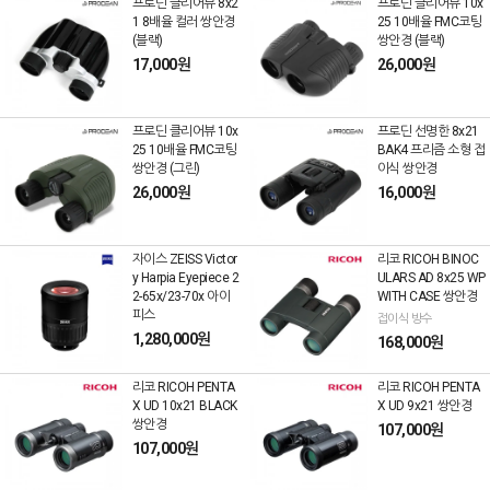
프로딘 클리어뷰 8x2
프로딘 클리어뷰 10x
1 8배율 컬러 쌍안경
25 10배율 FMC코팅
(블랙)
쌍안경 (블랙)
17,000원
26,000원
프로딘 클리어뷰 10x
프로딘 선명한 8x21
25 10배율 FMC코팅
BAK4 프리즘 소형 접
쌍안경 (그린)
이식 쌍안경
26,000원
16,000원
자이스 ZEISS Victor
리코 RICOH BINOC
y Harpia Eyepiece 2
ULARS AD 8x25 WP
2-65x/23-70x 아이
WITH CASE 쌍안경
피스
접이식 방수
1,280,000원
168,000원
리코 RICOH PENTA
리코 RICOH PENTA
X UD 10x21 BLACK
X UD 9x21 쌍안경
쌍안경
107,000원
107,000원