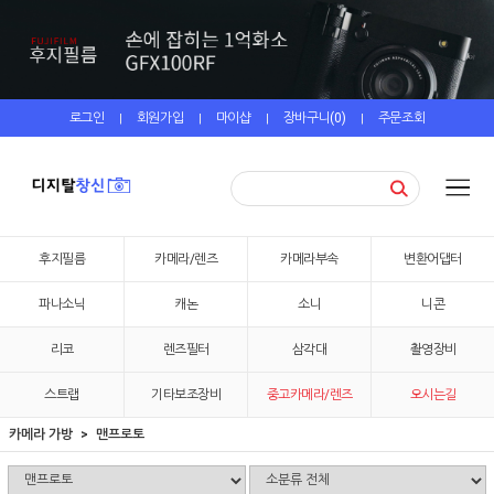
로그인
회원가입
마이샵
장바구니(
0
)
주문조회
|
|
|
|
후지필름
카메라/렌즈
카메라부속
변환어댑터
파나소닉
캐논
소니
니콘
리코
렌즈필터
삼각대
촬영장비
스트랩
기타보조장비
중고카메라/렌즈
오시는길
카메라 가방
맨프로토