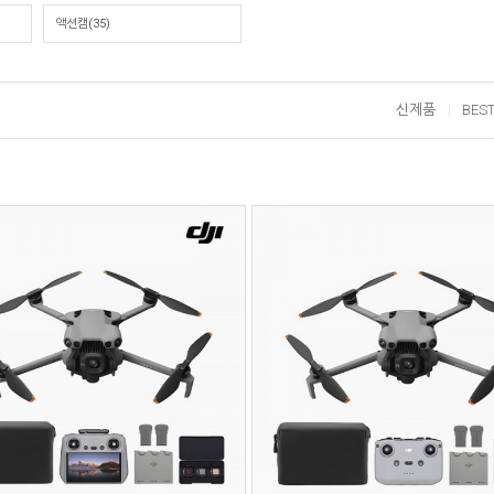
액션캠(35)
신제품
BES