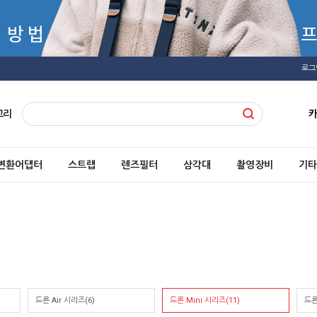
로그
고리
변환어댑터
스트랩
렌즈필터
삼각대
촬영장비
기타
드론 Air 시리즈(6)
드론 Mini 시리즈(11)
드론