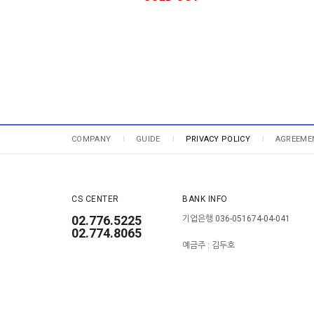
COMPANY
GUIDE
PRIVACY POLICY
AGREEME
CS CENTER
BANK INFO
02.776.5225
기업은행 036-051674-04-041
02.774.8065
예금주 : 김두호