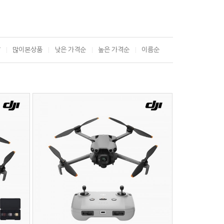
T
많이본상품
낮은 가격순
높은 가격순
이름순