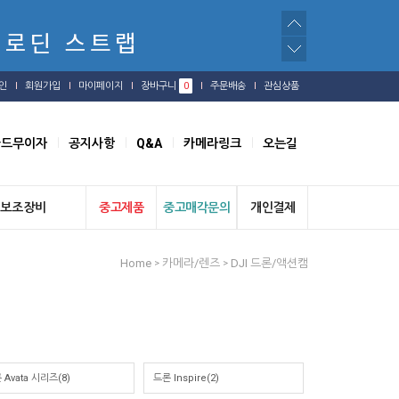
인
회원가입
마이페이지
장바구니
0
주문배송
관심상품
카드무이자
공지사항
Q&A
카메라링크
오는길
보조장비
중고제품
중고매각문의
개인결제
Home
카메라/렌즈
DJI 드론/액션캠
>
>
 Avata 시리즈(8)
드론 Inspire(2)