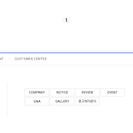
1
NT
CUSTOMER CENTER
COMPANY
NOTICE
REVIEW
EVENT
Q&A
GALLERY
중고매각문의