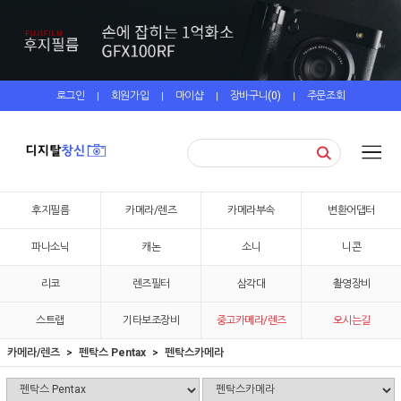
로그인
회원가입
마이샵
장바구니(
0
)
주문조회
|
|
|
|
후지필름
카메라/렌즈
카메라부속
변환어댑터
파나소닉
캐논
소니
니콘
리코
렌즈필터
삼각대
촬영장비
스트랩
기타보조장비
중고카메라/렌즈
오시는길
카메라/렌즈
펜탁스 Pentax
펜탁스카메라