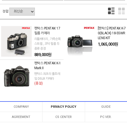
정렬
펜탁스 PENTAX 17
[펜탁스] PENTAX K-7
필름 카메라
0(BLACK) 18-55WR
LENS KIT
리튬배터리 , 가죽손목
스트랩 , 코닥 필름 두
1,065,000원
종류 증정
889,000원
펜탁스 PENTAX K-1
Mark II
펜탁스 최초의 풀프레
임 DSLR 카메라
(품절)
COMPANY
PRIVACY POLICY
GUIDE
AGREEMENT
CS CENTER
PC VER.