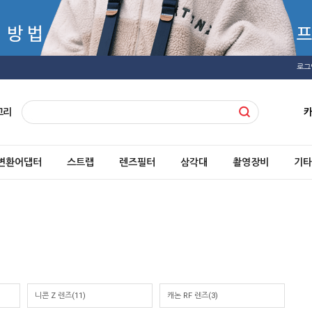
로그
고리
변환어댑터
스트랩
렌즈필터
삼각대
촬영장비
기타
니콘 Z 렌즈(11)
캐논 RF 렌즈(3)