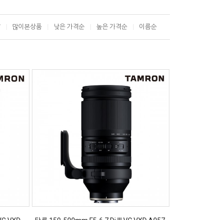
T
많이본상품
낮은 가격순
높은 가격순
이름순