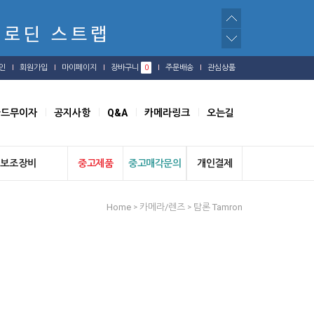
인
회원가입
마이페이지
장바구니
0
주문배송
관심상품
카드무이자
공지사항
Q&A
카메라링크
오는길
보조장비
중고제품
중고매각문의
개인결제
Home
카메라/렌즈
탐론 Tamron
>
>