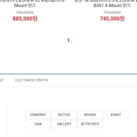
0mm F2.8 Di III-A VC RXD B070 X-
탐론 18-300mm F3.5-6.3 Di III-A
Mount 렌즈
B061 X-Mount 렌즈
950,000원
799,000원
885,000원
745,000원
1
NT
CUSTOMER CENTER
COMPANY
NOTICE
REVIEW
EVENT
Q&A
GALLERY
중고매각문의