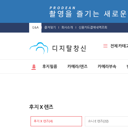
Q&A
즐겨찾기
회사소개
신용카드결제내역조회
전체 카테
홈
후지필름
카메라/렌즈
카메라부속
후지 X 렌즈
후지 X 렌즈(4)
소니 E 렌즈(22)