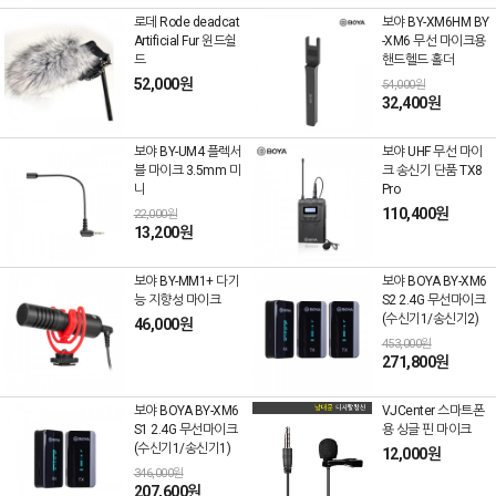
로데 Rode deadcat
보야 BY-XM6HM BY
Artificial Fur 윈드쉴
-XM6 무선 마이크용
드
핸드헬드 홀더
52,000원
54,000원
32,400원
보야 BY-UM4 플렉서
보야 UHF 무선 마이
블 마이크 3.5mm 미
크 송신기 단품 TX8
니
Pro
110,400원
22,000원
13,200원
보야 BY-MM1+ 다기
보야 BOYA BY-XM6
능 지향성 마이크
S2 2.4G 무선마이크
(수신기1/송신기2)
46,000원
453,000원
271,800원
보야 BOYA BY-XM6
VJCenter 스마트폰
S1 2.4G 무선마이크
용 싱글 핀 마이크
(수신기1/송신기1)
12,000원
346,000원
207,600원