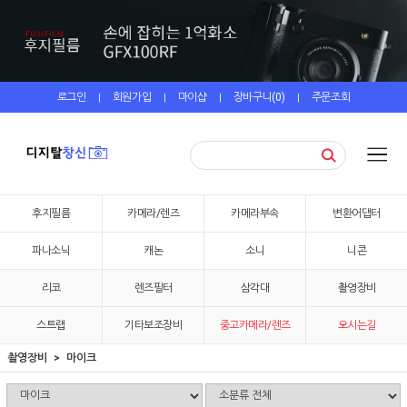
로그인
회원가입
마이샵
장바구니(
0
)
주문조회
|
|
|
|
후지필름
카메라/렌즈
카메라부속
변환어댑터
파나소닉
캐논
소니
니콘
리코
렌즈필터
삼각대
촬영장비
스트랩
기타보조장비
중고카메라/렌즈
오시는길
촬영장비
마이크