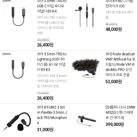
보야 3.5mm TRS to
보야 BY-M2 디지털
USB C 타입 오디오
핀마이크 iOS
어댑터 BY-K4
젠더 분리형 6m 케이
마이크의 TRS 3.5mm
블
커넥터를 USB C타입
80,000원
디바이스용 커넥터로
48,000원
변환
40,000원
26,400원
보야 3.5mm TRS to
로데 Rode deadcat
Lightning (iOS디바
VMP Artificial Fur 윈
이스용) 오디오 어댑
드쉴드/Rode VM Vi
터 BY-K3
deoMic PRO 샷건
마이크 프로 전용
마이크의 TRS 3.5mm
커넥터를 iOS 디바이스
52,000원
용 커넥터로 변환
44,000원
26,400원
보야 BY-UM2 3.5m
[정품]파나소닉 DMW
m Flexible 3.5mm J
-MS2E(신형 스테레
ack TRS Microphon
오 건 마이크)
e
399,000원
31,000원