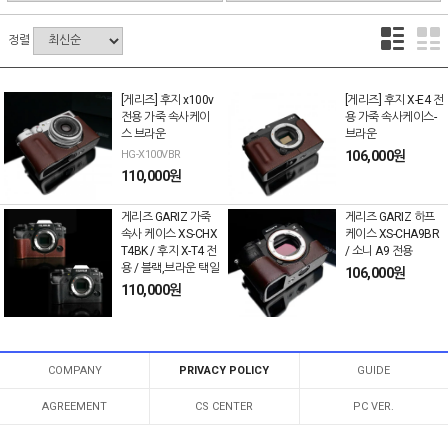
정렬
[게리즈] 후지 x100v
[게리즈] 후지 X-E4 전
전용 가죽 속사케이
용 가죽 속사케이스-
스 브라운
브라운
HG-X100VBR
106,000원
110,000원
게리즈 GARIZ 가죽
게리즈 GARIZ 하프
속사 케이스 XS-CHX
케이스 XS-CHA9BR
T4BK / 후지 X-T4 전
/ 소니 A9 전용
용 / 블랙,브라운 택일
106,000원
110,000원
COMPANY
PRIVACY POLICY
GUIDE
AGREEMENT
CS CENTER
PC VER.