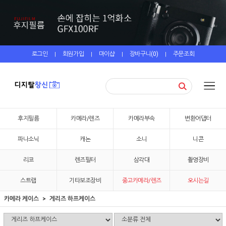
로그인
회원가입
마이샵
장바구니(
0
)
주문조회
|
|
|
|
후지필름
카메라/렌즈
카메라부속
변환어댑터
파나소닉
캐논
소니
니콘
리코
렌즈필터
삼각대
촬영장비
스트랩
기타보조장비
중고카메라/렌즈
오시는길
카메라 케이스
게리즈 하프케이스