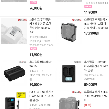
T30,X-S20,X-S10,X-E4
76,900원
11,900원
스몰리그 후지필름
스몰리그 후지필름 X-
카메라 전기종 호환
H2S 배터리 그립 다
핫슈 커버 SR4697
기능 케이지 SR3933
실버
170,390원
X100V,X100VI,X-
T50,X-T5,X-T30II,X-
T30,X-S20,X-S10,X-E4
11,900원
후지필름 배터리 NP-
후지필름 BC-W235
W235
배터리충전기 NP-W2
35 전용
X-T4 / X-T5/
GFX100S / X-H2s 호
호환 X-T4 / X-H2s
환
/GFX50SII
89,000원
89,000원
PURE CLEAR 후지 N
스몰리그 후지 X-H2S
P-W235 LCD 듀얼 호
전용 L브라켓 SR392
환 충전기
8
(품절)
X-T5 X-T4 GFX50SII