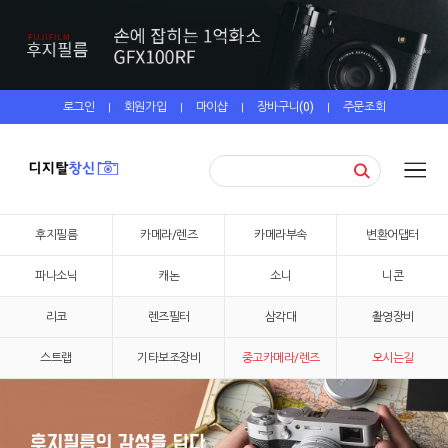
로그인
회원가입
마이샵
장바구니(
0
)
주문조회
|
|
|
|
후지필름
카메라/렌즈
카메라부속
변환어댑터
파나소닉
캐논
소니
니콘
리코
렌즈필터
삼각대
촬영장비
스트랩
기타보조장비
중고카메라/렌즈
오시는길