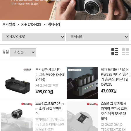
후지필름
X-H2/X-H2S
액세서리
정렬
후지필름 세로 배터
틸타 포터블 4채널 N
리 그립 VG-XH (X-H2
P-W235 배터리 충전
S 전용)
기 충전스테이션 TB
C-W235
X-H2, X-H2S 호환
47,000원
499,000원
스몰리그 5387 28m
스몰리그 후지필름
m 외장 광학 뷰파인
카메라 전기종 호환
더
핫슈 커버 SR4698
블랙
후지필름/니콘/캐논/소
니/리코 등 다양한 브랜
X100V,X100VI,X-
드 모델과 호환
T50,X-T5,X-T30II,X-