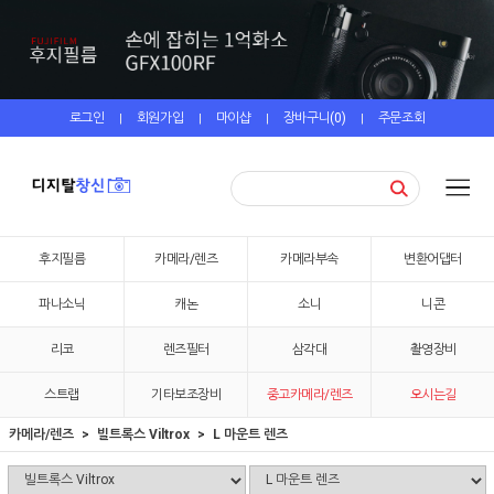
로그인
회원가입
마이샵
장바구니(
0
)
주문조회
|
|
|
|
후지필름
카메라/렌즈
카메라부속
변환어댑터
파나소닉
캐논
소니
니콘
리코
렌즈필터
삼각대
촬영장비
스트랩
기타보조장비
중고카메라/렌즈
오시는길
카메라/렌즈
빌트록스 Viltrox
L 마운트 렌즈