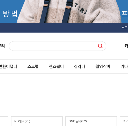
로그
고리
변환어댑터
스트랩
렌즈필터
삼각대
촬영장비
기타
ND필터(25)
GND필터(32)
효과