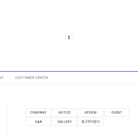
1
NT
CUSTOMER CENTER
COMPANY
NOTICE
REVIEW
EVENT
Q&A
GALLERY
중고매각문의