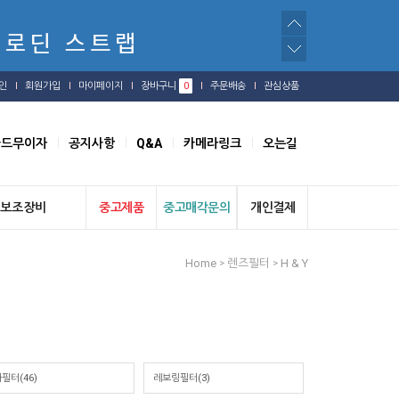
인
회원가입
마이페이지
장바구니
0
주문배송
관심상품
카드무이자
공지사항
Q&A
카메라링크
오는길
보조장비
중고제품
중고매각문의
개인결제
Home
렌즈필터
H & Y
>
>
필터(46)
레보링필터(3)