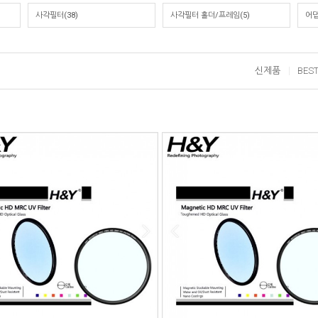
사각필터(38)
사각필터 홀더/프레임(5)
어댑
신제품
BES