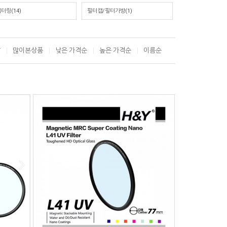
터링(14)
필터캡/필터가방(1)
T
많이본상품
낮은 가격순
높은 가격순
이름순