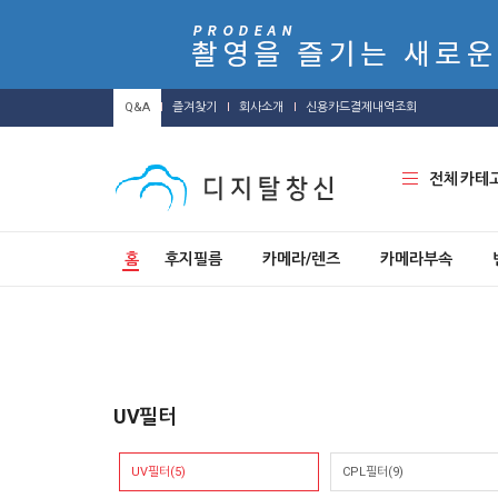
Q&A
즐겨찾기
회사소개
신용카드결제내역조회
전체 카테
홈
후지필름
카메라/렌즈
카메라부속
UV필터
UV필터(5)
CPL필터(9)