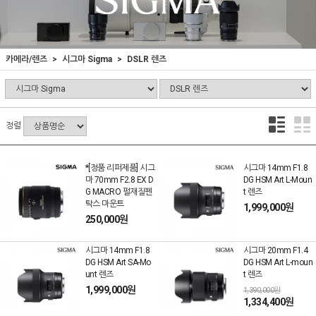
카메라/렌즈
시그마 Sigma
DSLR 렌즈
정렬
*[정품 리퍼제품] 시그
시그마 14mm F1.8
마 70mm F2.8 EX D
DG HSM Art L-Moun
G MACRO 펄재질펜
t 렌즈
탁스 마운트
1,999,000원
250,000원
시그마 14mm F1.8
시그마 20mm F1.4
DG HSM Art SA-Mo
DG HSM Art L-moun
unt 렌즈
t 렌즈
1,999,000원
1,390,000원
1,334,400원