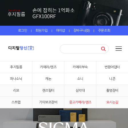
로그인
회원가입
마이샵
장바구니(
0
)
주문조회
|
|
|
|
후지필름
카메라/렌즈
카메라부속
변환어댑터
파나소닉
캐논
소니
니콘
리코
렌즈필터
삼각대
촬영장비
스트랩
기타보조장비
중고카메라/렌즈
오시는길