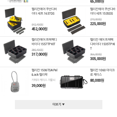
65,000원
펠리칸에어 쿠션디바
펠리칸에어 쿠션디바
이더 세트 1637DS
이더 세트 1535DS
270,000원
225,000원
542,400원
452,000원
펠리칸에어 트랙팩디
펠리칸 에어 트랙팩
바이더 1557TP KIT
디바이더 1535TP KI
T
380,400원
317,000원
366,000원
305,000원
펠리칸 1506TSA Pel
펠리칸 1060 마이크
iLock 펠리락
로 케이스
카메라 케이스 자물쇠
80,000원
39,000원
더보기 ▼