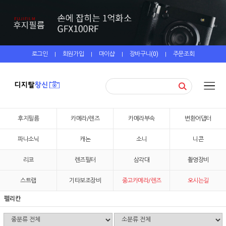
로그인
회원가입
마이샵
장바구니(
0
)
주문조회
|
|
|
|
후지필름
카메라/렌즈
카메라부속
변환어댑터
파나소닉
캐논
소니
니콘
리코
렌즈필터
삼각대
촬영장비
스트랩
기타보조장비
중고카메라/렌즈
오시는길
펠리칸