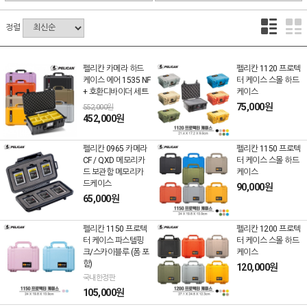
정렬
펠리칸 카메라 하드
펠리칸 1120 프로텍
케이스 에어 1535 NF
터 케이스 스몰 하드
+ 호환디바이더 세트
케이스
75,000원
552,000원
452,000원
펠리칸 0965 카메라
펠리칸 1150 프로텍
CF / QXD 메모리카
터 케이스 스몰 하드
드 보관함 메모리카
케이스
드케이스
90,000원
65,000원
펠리칸 1150 프로텍
펠리칸 1200 프로텍
터 케이스 파스텔핑
터 케이스 스몰 하드
크/스카이블루 (폼 포
케이스
함)
120,000원
국내한정판
105,000원