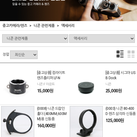
중고카메라/렌즈
니콘 관련제품
액세서리
정렬
[중고상품] 컴라이트
[중고상품] 시그마 US
렌즈플리퍼 LF-N
B Dock
니콘 F 마운트
니콘
15,000원
25,000원
(0008) 니콘 드랍인
(0003) 니콘 80-400
홀더 (400MM,600M
D 렌즈 삼각좌 신동품
M)용 신동품
125,000원
160,000원