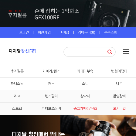
로그인
회원가입
마이샵
장바구니(
0
)
주문조회
|
|
|
|
후지필름
카메라/렌즈
카메라부속
변환어댑터
파나소닉
캐논
소니
니콘
리코
렌즈필터
삼각대
촬영장비
스트랩
기타보조장비
중고카메라/렌즈
오시는길