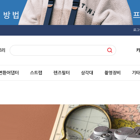
로그
고리
변환어댑터
스트랩
렌즈필터
삼각대
촬영장비
기타