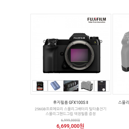
후지필름 GFX100S II
스몰리그
256GB프로메모리 스몰리그배터리 틸타충전기
스몰리그핸드그립 액정필름 증정
6,999,000원
6,699,000원