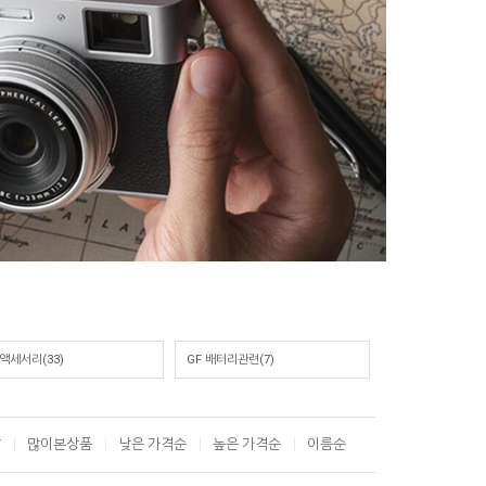
 액세서리(33)
GF 배터리관련(7)
T
많이본상품
낮은 가격순
높은 가격순
이름순