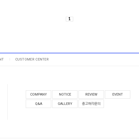
1
NT
CUSTOMER CENTER
COMPANY
NOTICE
REVIEW
EVENT
Q&A
GALLERY
중고매각문의