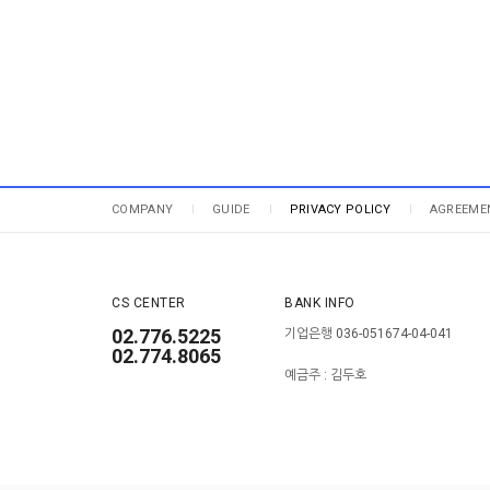
COMPANY
GUIDE
PRIVACY POLICY
AGREEME
CS CENTER
BANK INFO
02.776.5225
기업은행 036-051674-04-041
02.774.8065
예금주 : 김두호