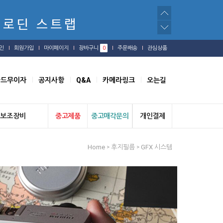
인
회원가입
마이페이지
장바구니
0
주문배송
관심상품
카드무이자
공지사항
Q&A
카메라링크
오는길
보조장비
중고제품
중고매각문의
개인결제
Home
후지필름
GFX 시스템
>
>