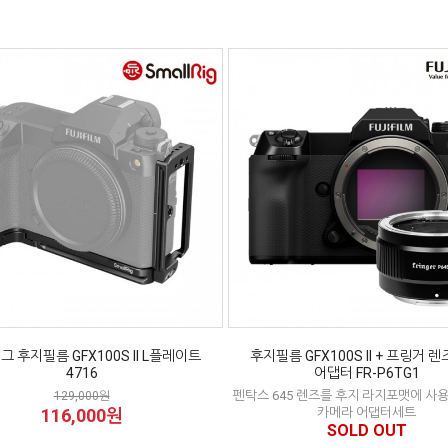
 후지필름 GFX100S II L플레이트
후지필름 GFX100S II + 프링거 
4716
어댑터 FR-P6TG1
펜탁스 645 렌즈를 후지 라지포맷에 사
129,000원
116,000원
카메라 어댑터세트
SOLD OUT