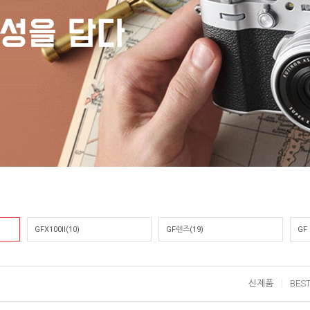
GFX100II(10)
GF렌즈(19)
GF
신제품
BES