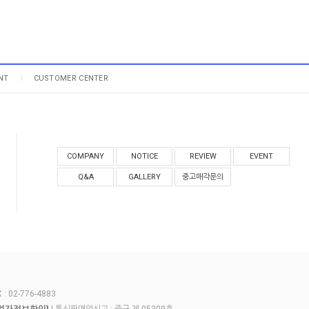
NT
CUSTOMER CENTER
COMPANY
NOTICE
REVIEW
EVENT
Q&A
GALLERY
중고매각문의
 02-776-4883