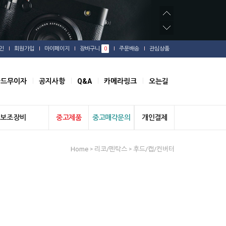
인
회원가입
마이페이지
장바구니
0
주문배송
관심상품
카드무이자
공지사항
Q&A
카메라링크
오는길
보조장비
중고제품
중고매각문의
개인결제
Home
리코/펜탁스
후드/캡/컨버터
>
>