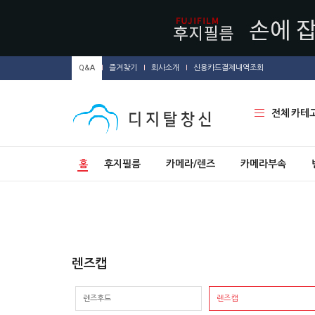
Q&A
즐겨찾기
회사소개
신용카드결제내역조회
전체 카테
홈
후지필름
카메라/렌즈
카메라부속
렌즈캡
렌즈후드
렌즈캡