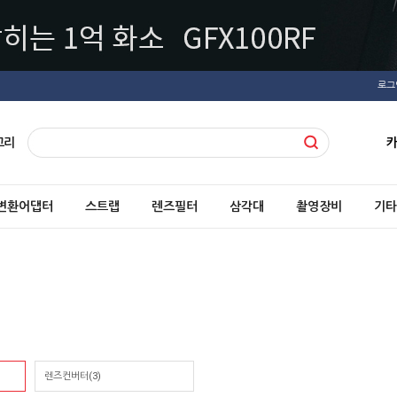
로그
고리
변환어댑터
스트랩
렌즈필터
삼각대
촬영장비
기타
렌즈컨버터(3)