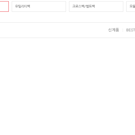
유틸리티백
크로스백/벨트백
모
신제품
BES