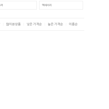
듈러
액세서리
T
많이본상품
낮은 가격순
높은 가격순
이름순