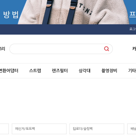
로그
고리
변환어댑터
스트랩
렌즈필터
삼각대
촬영장비
기타
메신저/토트백
탑로더/슬링백
배낭