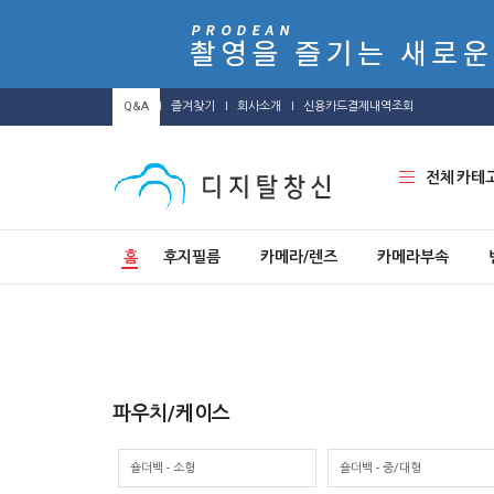
Q&A
즐겨찾기
회사소개
신용카드결제내역조회
전체 카테
홈
후지필름
카메라/렌즈
카메라부속
파우치/케이스
숄더백 - 소형
숄더백 - 중/대형