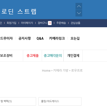
인
회원가입
마이페이지
장바구니
0
주문배송
관심상품
카드무이자
공지사항
Q&A
카메라링크
오는길
보조장비
중고제품
중고매각문의
개인결제
Home
카메라 가방
로우프로
>
>
형 백팩(1)
롤링/하드케이스