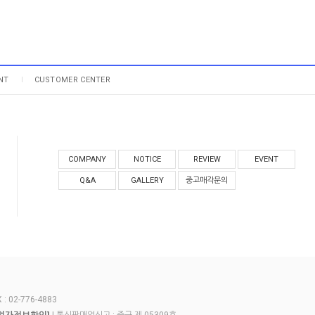
NT
CUSTOMER CENTER
COMPANY
NOTICE
REVIEW
EVENT
Q&A
GALLERY
중고매각문의
 02-776-4883