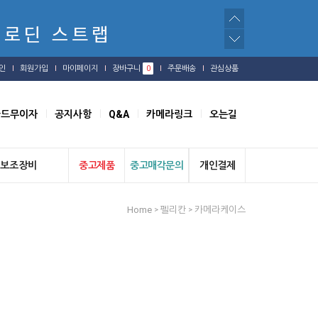
인
회원가입
마이페이지
장바구니
0
주문배송
관심상품
카드무이자
공지사항
Q&A
카메라링크
오는길
보조장비
중고제품
중고매각문의
개인결제
Home
펠리칸
카메라케이스
>
>