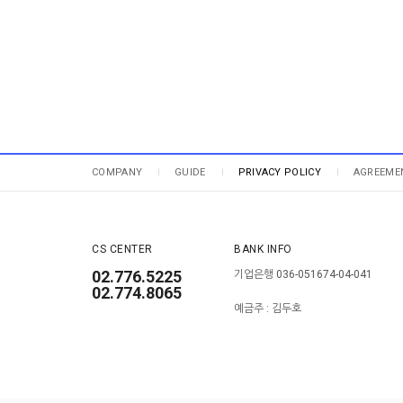
COMPANY
GUIDE
PRIVACY POLICY
AGREEME
CS CENTER
BANK INFO
02.776.5225
기업은행 036-051674-04-041
02.774.8065
예금주 : 김두호