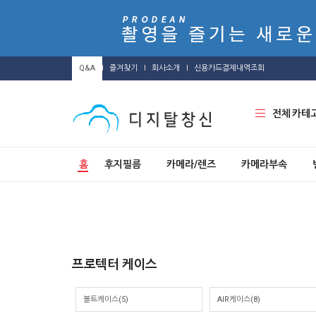
Q&A
즐겨찾기
회사소개
신용카드결제내역조회
전체 카테
홈
후지필름
카메라/렌즈
카메라부속
프로텍터 케이스
볼트케이스(5)
AIR케이스(8)