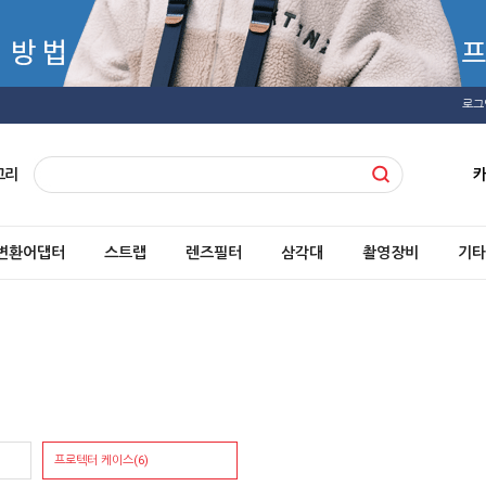
로그
고리
변환어댑터
스트랩
렌즈필터
삼각대
촬영장비
기타
프로텍터 케이스(6)