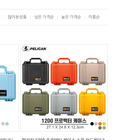
T
많이본상품
낮은 가격순
높은 가격순
이름순