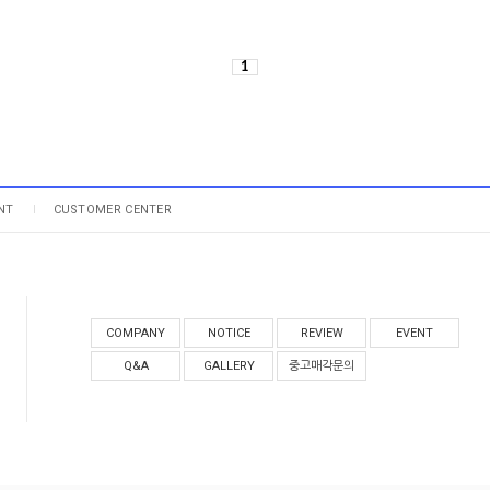
1
NT
CUSTOMER CENTER
COMPANY
NOTICE
REVIEW
EVENT
Q&A
GALLERY
중고매각문의