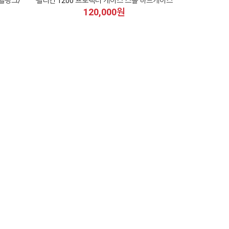
스텔핑크/
펠리칸 1200 프로텍터 케이스 스몰 하드케이스
120,000원