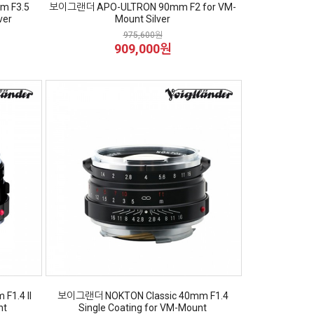
 F3.5
보이그랜더 APO-ULTRON 90mm F2 for VM-
ver
Mount Silver
975,600원
909,000원
1.4 II
보이그랜더 NOKTON Classic 40mm F1.4
nt
Single Coating for VM-Mount