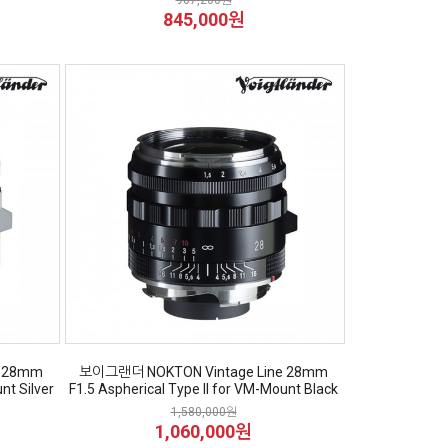
907,200원
845,000원
e 28mm
보이그랜더 NOKTON Vintage Line 28mm
nt Silver
F1.5 Aspherical Type II for VM-Mount Black
1,580,000원
1,060,000원