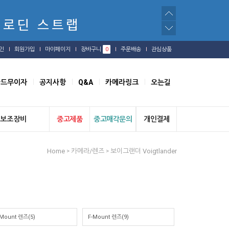
인
회원가입
마이페이지
장바구니
0
주문배송
관심상품
카드무이자
공지사항
Q&A
카메라링크
오는길
보조장비
중고제품
중고매각문의
개인결제
Home
카메라/렌즈
보이그랜더 Voigtlander
>
>
-Mount 렌즈(5)
F-Mount 렌즈(9)