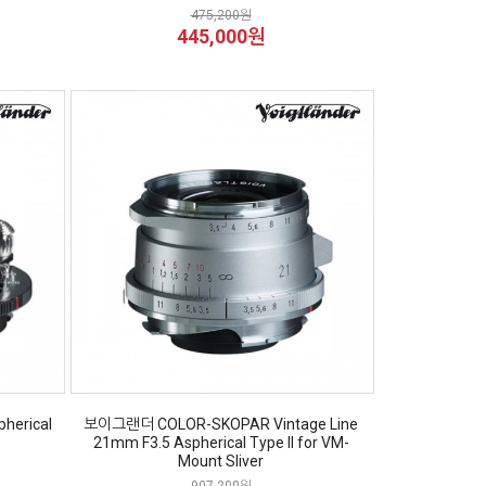
475,200원
445,000원
herical
보이그랜더 COLOR-SKOPAR Vintage Line
21mm F3.5 Aspherical Type II for VM-
Mount Sliver