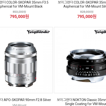
더 COLOR-SKOPAR 35mm F3.5
보이그랜더 COLOR-SKOPAR 35mm
pherical for VM-Mount Black
Aspherical for VM-Mount Sil
853,200원
828,000원
795,000원
795,000원
APO-SKOPAR 90mm F2.8 Silver
보이그랜더 NOKTON Classic 35mm F
Single Coating for VM-Mou
VM-Mount