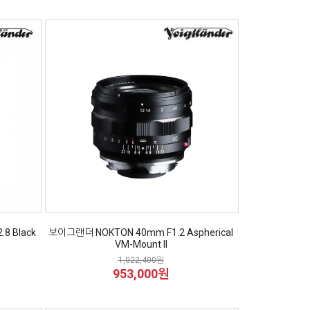
8 Black
보이그랜더 NOKTON 40mm F1.2 Aspherical
VM-Mount II
1,022,400원
953,000원