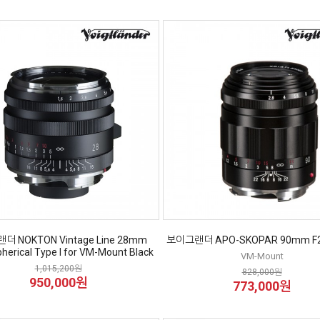
 NOKTON Vintage Line 28mm
보이그랜더 APO-SKOPAR 90mm F2.
pherical Type I for VM-Mount Black
VM-Mount
1,015,200원
828,000원
950,000원
773,000원