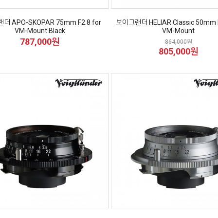
 APO-SKOPAR 75mm F2.8 for
보이그랜더 HELIAR Classic 50mm F
VM-Mount Black
VM-Mount
787,000원
864,000원
805,000원