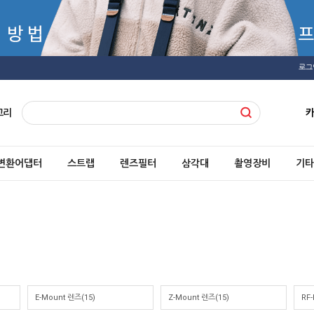
로그
고리
변환어댑터
스트랩
렌즈필터
삼각대
촬영장비
기타
E-Mount 렌즈(15)
Z-Mount 렌즈(15)
RF