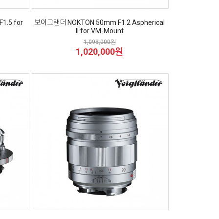
1.5 for
보이그랜더 NOKTON 50mm F1.2 Aspherical
II for VM-Mount
1,098,000원
1,020,000원