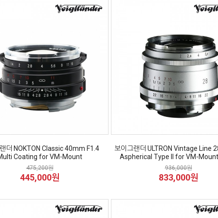
더 NOKTON Classic 40mm F1.4
보이그랜더 ULTRON Vintage Line 
Multi Coating for VM-Mount
Aspherical Type II for VM-Mount
475,200원
936,000원
445,000원
833,000원