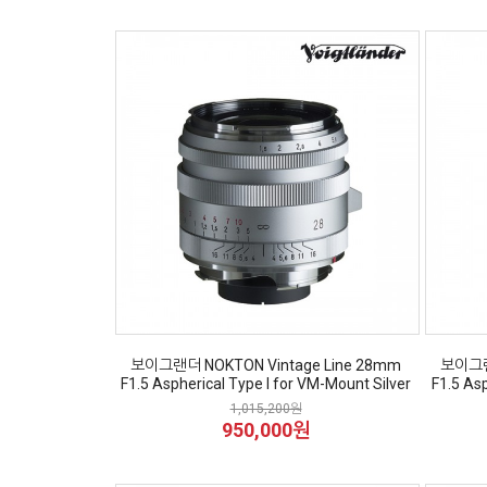
보이그랜더 NOKTON Vintage Line 28mm
보이그랜더
F1.5 Aspherical Type I for VM-Mount Silver
F1.5 As
1,015,200원
950,000원