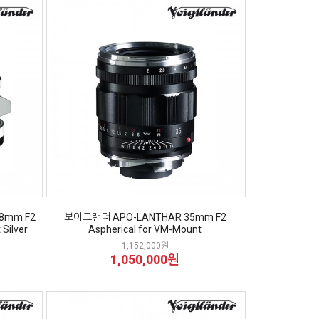
28mm F2
보이그랜더 APO-LANTHAR 35mm F2
 Silver
Aspherical for VM-Mount
1,152,000원
1,050,000원