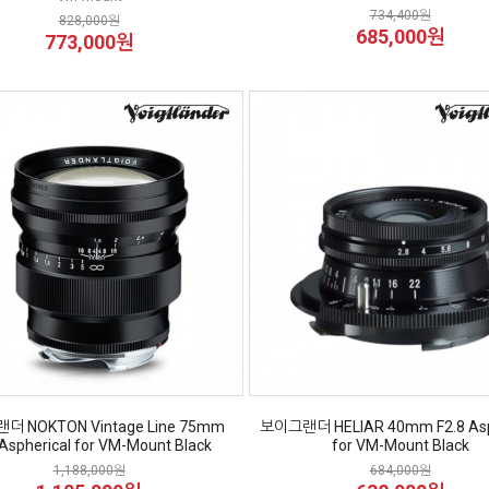
734,400원
828,000원
685,000원
773,000원
 NOKTON Vintage Line 75mm
보이그랜더 HELIAR 40mm F2.8 Asp
 Aspherical for VM-Mount Black
for VM-Mount Black
1,188,000원
684,000원