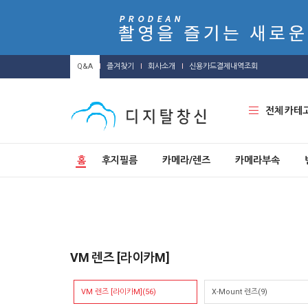
Q&A
즐겨찾기
회사소개
신용카드결제내역조회
전체 카테
홈
후지필름
카메라/렌즈
카메라부속
VM 렌즈 [라이카M]
VM 렌즈 [라이카M](56)
X-Mount 렌즈(9)