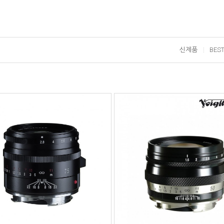
신제품
BES