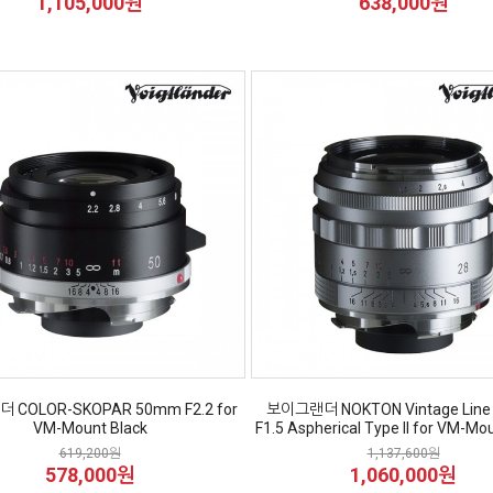
1,105,000원
638,000원
COLOR-SKOPAR 50mm F2.2 for
보이그랜더 NOKTON Vintage Lin
VM-Mount Black
F1.5 Aspherical Type II for VM-Mou
619,200원
1,137,600원
578,000원
1,060,000원