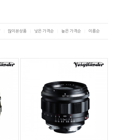
T
많이본상품
낮은 가격순
높은 가격순
이름순