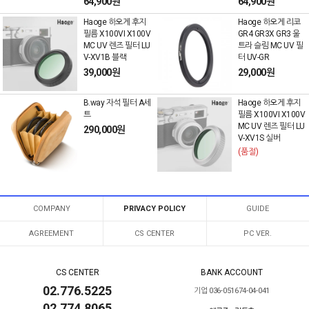
64,900원
64,900원
Haoge 하오게 후지
Haoge 하오게 리코
필름 X100VI X100V
GR4 GR3X GR3 울
MC UV 렌즈 필터 LU
트라 슬림 MC UV 필
V-XV1B 블랙
터 UV-GR
39,000원
29,000원
B.way 자석 필터 A세
Haoge 하오게 후지
트
필름 X100VI X100V
MC UV 렌즈 필터 LU
290,000원
V-XV1S 실버
(품절)
COMPANY
PRIVACY POLICY
GUIDE
AGREEMENT
CS CENTER
PC VER.
CS CENTER
BANK ACCOUNT
02.776.5225
기업 036-051674-04-041
02.774.8065