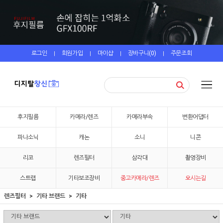
로그인
회원가입
마이샵
장바구니(
0
)
주문조회
|
|
|
|
후지필름
카메라/렌즈
카메라부속
변환어댑터
파나소닉
캐논
소니
니콘
리코
렌즈필터
삼각대
촬영장비
스트랩
기타보조장비
중고카메라/렌즈
오시는길
렌즈필터
기타 브랜드
기타