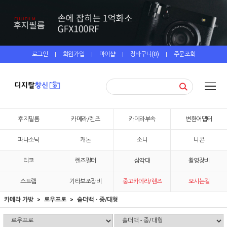
로그인
회원가입
마이샵
장바구니(
0
)
주문조회
|
|
|
|
후지필름
카메라/렌즈
카메라부속
변환어댑터
파나소닉
캐논
소니
니콘
리코
렌즈필터
삼각대
촬영장비
스트랩
기타보조장비
중고카메라/렌즈
오시는길
카메라 가방
로우프로
숄더백 - 중/대형