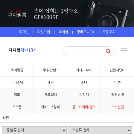
로그인
회원가입
마이샵
장바구니(
0
)
주문조회
|
|
|
|
후지필름
카메라/렌즈
카메라부속
변환어댑터
파나소닉
캐논
소니
니콘
리코
렌즈필터
삼각대
촬영장비
스트랩
기타보조장비
중고카메라/렌즈
오시는길
하만