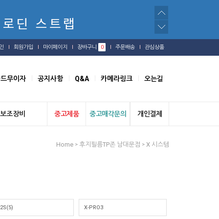
인
회원가입
마이페이지
장바구니
0
주문배송
관심상품
카드무이자
공지사항
Q&A
카메라링크
오는길
보조장비
중고제품
중고매각문의
개인결제
Home
후지필름TP존 남대문점
X 시스템
>
>
2S(5)
X-PRO3