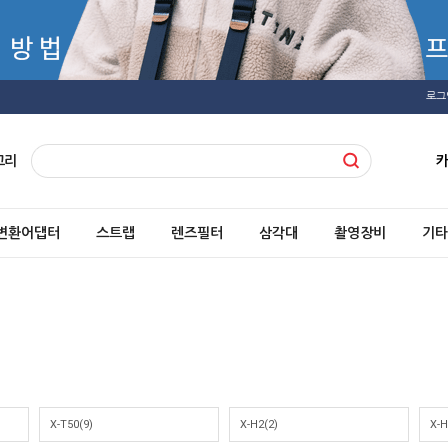
로그
고리
변환어댑터
스트랩
렌즈필터
삼각대
촬영장비
기타
X-T50(9)
X-H2(2)
X-H