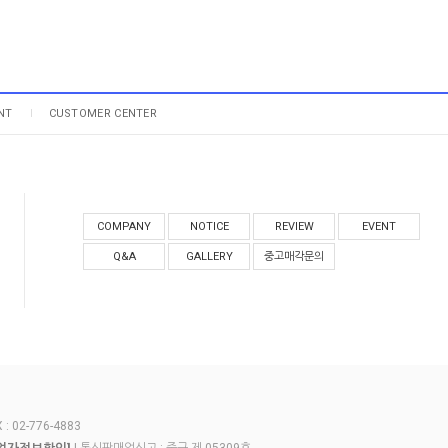
NT
CUSTOMER CENTER
COMPANY
NOTICE
REVIEW
EVENT
Q&A
GALLERY
중고매각문의
 02-776-4883