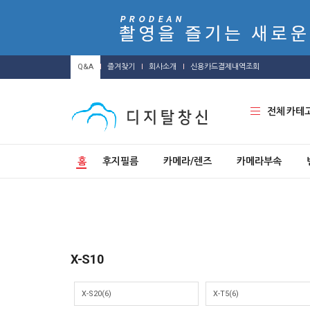
Q&A
즐겨찾기
회사소개
신용카드결제내역조회
전체 카테
홈
후지필름
카메라/렌즈
카메라부속
X-S10
X-S20(6)
X-T5(6)