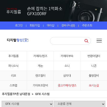
로그인
회원가입
마이샵
장바구니(
0
)
주문조회
|
|
|
|
후지필름
카메라/렌즈
카메라부속
변환어댑터
파나소닉
캐논
소니
니콘
리코
렌즈필터
삼각대
촬영장비
스트랩
기타보조장비
중고카메라/렌즈
오시는길
후지필름TP존 남대문점
GFX 시스템