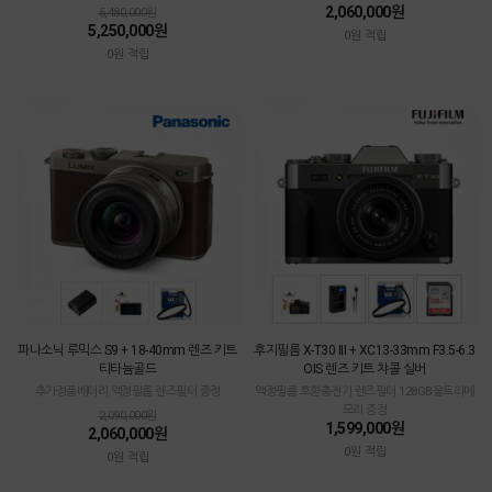
2,060,000원
5,480,000원
5,250,000원
0원 적립
0원 적립
파나소닉 루믹스 S9 + 18-40mm 렌즈 키트
후지필름 X-T30 III + XC13-33mm F3.5-6.3
티타늄골드
OIS 렌즈 키트 챠콜 실버
추가정품배터리 액정필름 렌즈필터 증정
액정필름 호환충전기 렌즈필터 128GB울트라메
모리 증정
2,090,000원
1,599,000원
2,060,000원
0원 적립
0원 적립