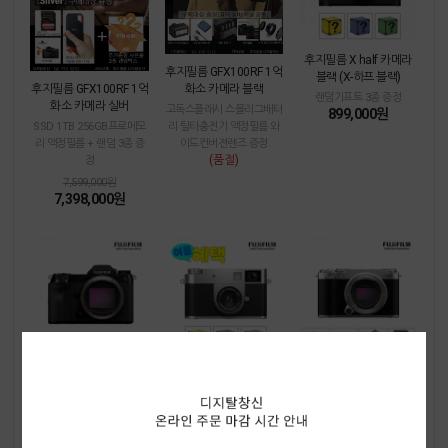
후지필름 X half 카메라
후지필름 GFX100RF 1억
블랙 (X-하프 블랙)
화소 카메라 블랙
후지필름 GFX100RF 1억
랜덤기프트 3종 증정
화소 카메라 실버
고독스플래시 스몰리그배터
899,000원
리 틸타충전기 액정필름 와
SSD 1TB 256GB프로메모
이드컨버젼렌즈 증정
리 액정필름 + 랜덤 3종 증
(품절)
정
7,599,000원
7,398,000원
후지필름 GFX100S II
후지필름 X half 카메라
후지필름 X-M5 실버
실버 (X-하프 실버)
256GB프로메모리 스몰리
액정필름 호환충전기 스몰
그배터리 틸타충전기 스몰
랜덤기프트 3종 증정
리그배터리 128GB울트라
899,000원
리그핸드그립 액정필름 증
메모리 증정
정
렌즈킷트 상품에서 렌즈 제