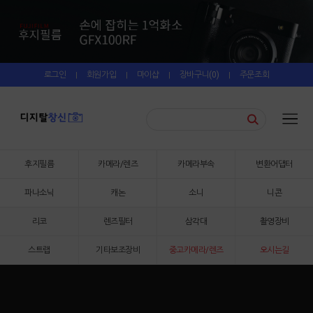
로그인
회원가입
마이샵
장바구니(
0
)
주문조회
|
|
|
|
후지필름
카메라/렌즈
카메라부속
변환어댑터
파나소닉
캐논
소니
니콘
리코
렌즈필터
삼각대
촬영장비
스트랩
기타보조장비
중고카메라/렌즈
오시는길