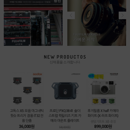
NEW PRODUCTOS
신제품을 소개합니다.
카메라
고독스 X5 모음 마그네틱
프로딘 PXQ3841 숄더
후지필름 X half 카메라
[중
트
핫슈 트리거 겸용 iT32전
스트랩 퀵릴리즈 키트 카
화이트 (X-하프 화이트)
3m
용 단품
메라 마운트 플레이트
함
랜덤기프트 3종 증정
36,000원
899,000원
58,000원