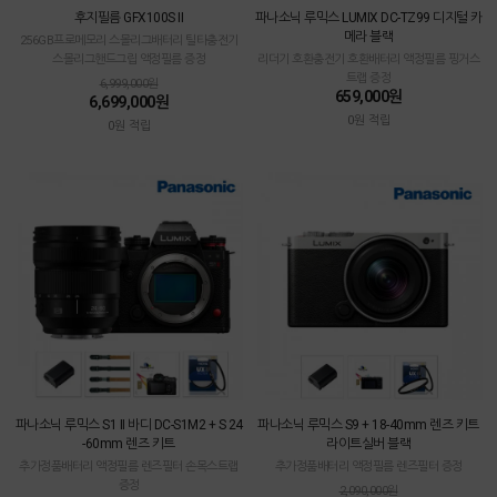
후지필름 GFX100S II
파나소닉 루믹스 LUMIX DC-TZ99 디지털 카
메라 블랙
256GB프로메모리 스몰리그배터리 틸타충전기
스몰리그핸드그립 액정필름 증정
리더기 호환충전기 호환배터리 액정필름 핑거스
트랩 증정
6,999,000원
659,000원
6,699,000원
0원 적립
0원 적립
파나소닉 루믹스 S1 II 바디 DC-S1M2 + S 24
파나소닉 루믹스 S9 + 18-40mm 렌즈 키트
-60mm 렌즈 키트
라이트실버 블랙
추가정품배터리 액정필름 렌즈필터 손목스트랩
추가정품배터리 액정필름 렌즈필터 증정
증정
2,090,000원