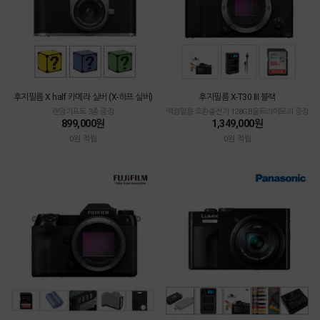
후지필름 X half 카메라 실버 (X-하프 실버)
후지필름 X-T30 III 블랙
랜덤기프트 3종 증정
액정필름 호환충전기 128GB울트라메모리 증정
899,000원
1,349,000원
0원 적립
0원 적립