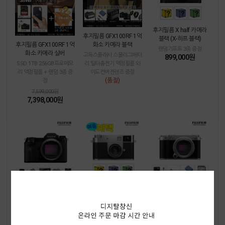
후지필름 X half 카메라
후지필름 GFX100RF 1억
블랙 (X-하프 블랙)
화소 카메라 블랙
후지필름 GFX100RF 1억
랜덤기프트 3종 증정
화소 카메라 실버
고독스플래시 스몰리그배터
899,000원
리 틸타충전기 액정필름 와
SSD 1TB 256GB프로메모
이드컨버젼렌즈 증정
리 액정필름 + 랜덤 3종 증
(품절)
정
7,599,000원
7,398,000원
후지필름 GFX100S II
후지필름 X half 카메라
후지필름 X-M5 실버
실버 (X-하프 실버)
256GB프로메모리 스몰리
액정필름 호환충전기 스몰
그배터리 틸타충전기 스몰
랜덤기프트 3종 증정
리그배터리 128GB울트라
899,000원
리그핸드그립 액정필름 증
메모리 증정
정
렌즈킷트 상품에서 렌즈 제