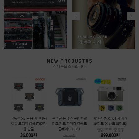
NEW PRODUCTOS
신제품을 소개합니다.
카메라
고독스 X5 모음 마그네틱
프로딘 숄더 스트랩 퀵릴
후지필름 X half 카메라
[중
트
핫슈 트리거 겸용 iT32전
리즈 키트 카메라 마운트
화이트 (X-하프 화이트)
3m
용 단품
플레이트 Q381
함
랜덤기프트 3종 증정
36,000원
899,000원
58,000원