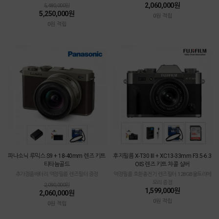
2,060,000원
5,480,000원
5,250,000원
0원 적립
0원 적립
파나소닉 루믹스 S9 + 18-40mm 렌즈 키트
후지필름 X-T30 III + XC13-33mm F3.5-6.3
티타늄골드
OIS 렌즈 키트 챠콜 실버
추가정품배터리 액정필름 렌즈필터 증정
액정필름 호환충전기 렌즈필터 128GB울트라메
모리 증정
2,090,000원
1,599,000원
2,060,000원
0원 적립
0원 적립