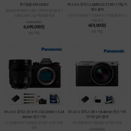
후지필름 GFX100S II
파나소닉 루믹스 LUMIX DC-TZ99 디지털 카
메라 블랙
256GB프로메모리 스몰리그배터리 틸타충전기
스몰리그핸드그립 액정필름 증정
리더기 호환충전기 호환배터리 액정필름 핑거스
트랩 증정
6,999,000원
659,000원
6,699,000원
0원 적립
0원 적립
파나소닉 루믹스 S1 II 바디 DC-S1M2 + S 24
파나소닉 루믹스 S9 + 18-40mm 렌즈 키트
-60mm 렌즈 키트
라이트실버 블랙
추가정품배터리 액정필름 렌즈필터 손목스트랩
추가정품배터리 액정필름 렌즈필터 증정
증정
2,090,000원