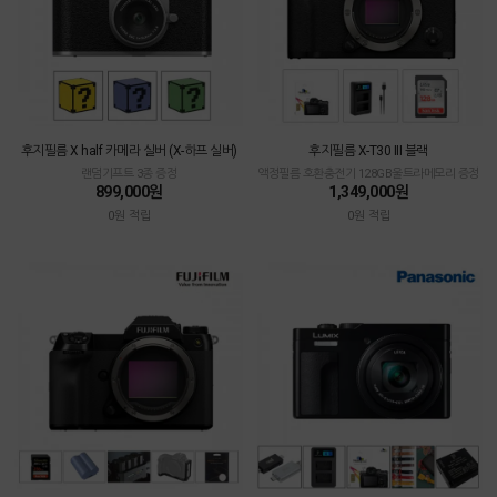
후지필름 X half 카메라 실버 (X-하프 실버)
후지필름 X-T30 III 블랙
랜덤기프트 3종 증정
액정필름 호환충전기 128GB울트라메모리 증정
899,000원
1,349,000원
0원 적립
0원 적립