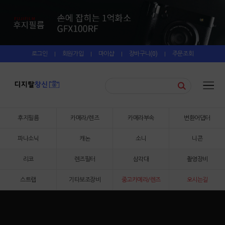
로그인
회원가입
마이샵
장바구니(
0
)
주문조회
|
|
|
|
후지필름
카메라/렌즈
카메라부속
변환어댑터
파나소닉
캐논
소니
니콘
리코
렌즈필터
삼각대
촬영장비
스트랩
기타보조장비
중고카메라/렌즈
오시는길